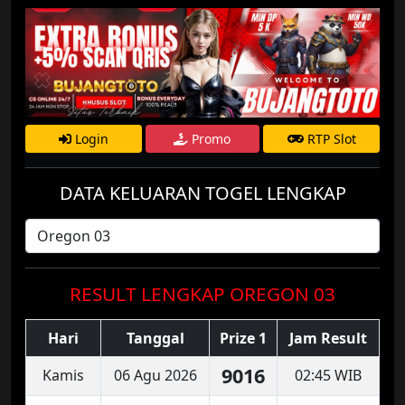
Login
Promo
RTP Slot
DATA KELUARAN TOGEL LENGKAP
RESULT LENGKAP OREGON 03
Hari
Tanggal
Prize 1
Jam Result
9016
Kamis
06 Agu 2026
02:45 WIB