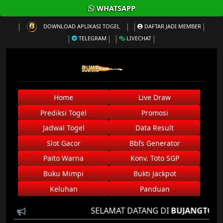
WHATSAPP
DOWNLOAD APLIKASI TOGEL
DAFTAR JADI MEMBER
TELEGRAM
LIVECHAT
Home
Live Draw
Prediksi Togel
Promosi
Jadwal Togel
Data Result
Slot Gacor
Bbfs Generator
Paito Warna
Konv. Toto SGP
Buku Mimpi
Bukti Jackpot
Keluhan
Panduan
SELAMAT DATANG DI
BUJANGTOTO
AGE