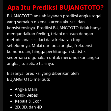
Apa Itu Prediksi BUJANGTOTO?
BUJANGTOTO adalah layanan prediksi angka togel
yang semakin dikenal karena akurasi dan
konsistensinya. Prediksi BUJANGTOTO tidak hanya
mengandalkan feeling, tetapi disusun dengan
metode analisis dari data keluaran togel
sebelumnya. Mulai dari pola angka, frekuensi
kemunculan, hingga perhitungan statistik
sederhana digunakan untuk merumuskan angka-
angka jitu setiap harinya.
Biasanya, prediksi yang diberikan oleh
BUJANGTOTO meliputi:
Angka Main
Colok Bebas
Kepala & Ekor
2D, 3D, dan 4D