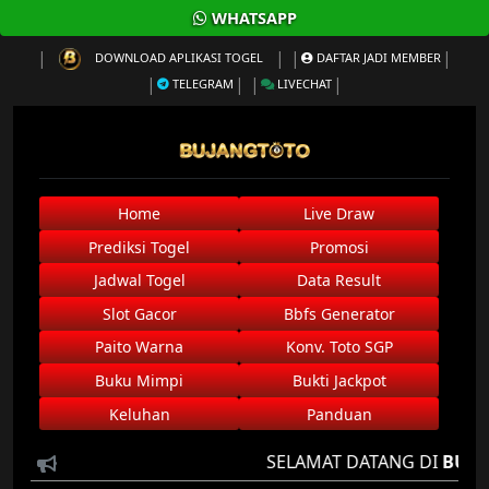
WHATSAPP
DOWNLOAD APLIKASI TOGEL
DAFTAR JADI MEMBER
TELEGRAM
LIVECHAT
Home
Live Draw
Prediksi Togel
Promosi
Jadwal Togel
Data Result
Slot Gacor
Bbfs Generator
Paito Warna
Konv. Toto SGP
Buku Mimpi
Bukti Jackpot
Keluhan
Panduan
SELAMAT DATANG DI
BUJAN