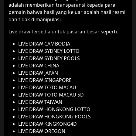
adalah memberikan transparansi kepada para
pemain bahwa hasil yang keluar adalah hasil resmi
dan tidak dimanipulasi.
Live draw tersedia untuk pasaran besar seperti:
LIVE DRAW CAMBODIA
LIVE DRAW SYDNEY LOTTO
LIVE DRAW SYDNEY POOLS
LIVE DRAW CHINA
LIVE DRAW JAPAN
LIVE DRAW SINGAPORE
LIVE DRAW TOTO MACAU
LIVE DRAW TOTO MACAU 5D
LIVE DRAW TAIWAN
LIVE DRAW HONGKONG LOTTO
LIVE DRAW HONGKONG POOLS
LIVE DRAW KINGKONG4D
LIVE DRAW OREGON