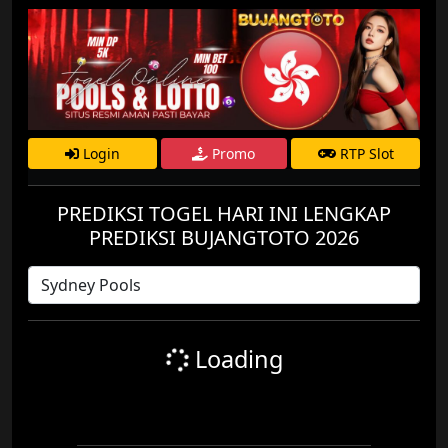
Login
Promo
RTP Slot
PREDIKSI TOGEL HARI INI LENGKAP
PREDIKSI BUJANGTOTO 2026
Loading