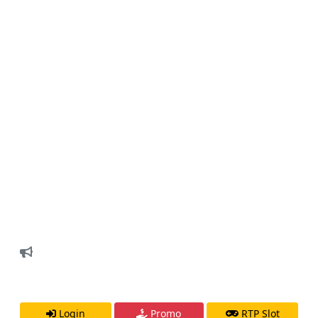
Slot Gacor
Bbfs Generator
Paito Warna
Konv. Toto SGP
Buku Mimpi
Bukti Jackpot
Keluhan
Panduan
SELAMAT DATANG DI
BUJ
Login
Promo
RTP Slot