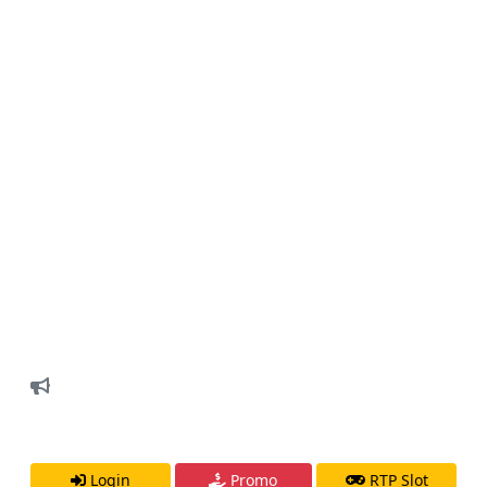
Slot Gacor
Bbfs Generator
Paito Warna
Konv. Toto SGP
Buku Mimpi
Bukti Jackpot
Keluhan
Panduan
SELAMAT DATANG DI
BUJANGT
Login
Promo
RTP Slot