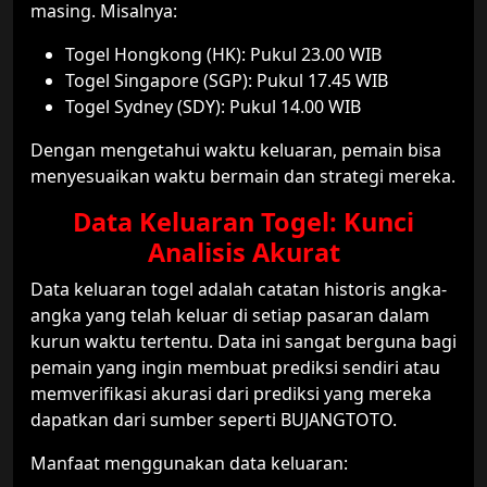
masing. Misalnya:
Togel Hongkong (HK): Pukul 23.00 WIB
Togel Singapore (SGP): Pukul 17.45 WIB
Togel Sydney (SDY): Pukul 14.00 WIB
Dengan mengetahui waktu keluaran, pemain bisa
menyesuaikan waktu bermain dan strategi mereka.
Data Keluaran Togel: Kunci
Analisis Akurat
Data keluaran togel adalah catatan historis angka-
angka yang telah keluar di setiap pasaran dalam
kurun waktu tertentu. Data ini sangat berguna bagi
pemain yang ingin membuat prediksi sendiri atau
memverifikasi akurasi dari prediksi yang mereka
dapatkan dari sumber seperti BUJANGTOTO.
Manfaat menggunakan data keluaran: