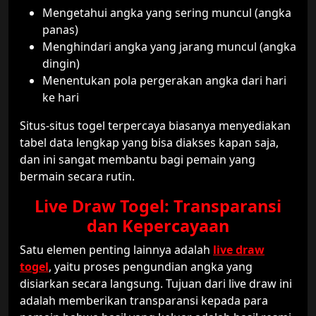
Mengetahui angka yang sering muncul (angka
panas)
Menghindari angka yang jarang muncul (angka
dingin)
Menentukan pola pergerakan angka dari hari
ke hari
Situs-situs togel terpercaya biasanya menyediakan
tabel data lengkap yang bisa diakses kapan saja,
dan ini sangat membantu bagi pemain yang
bermain secara rutin.
Live Draw Togel: Transparansi
dan Kepercayaan
Satu elemen penting lainnya adalah
live draw
togel
, yaitu proses pengundian angka yang
disiarkan secara langsung. Tujuan dari live draw ini
adalah memberikan transparansi kepada para