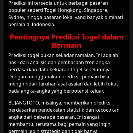
Prediksi ini tersedia untuk berbagai pasaran
populer seperti Togel Hongkong, Singapore,
Sydney, hingga pasaran lokal yang banyak diminati
pemain di Indonesia.
Pentingnya Prediksi Togel dalam
Bermain
Prediksi togel bukan sekadar ramalan. Ini adalah
hasil dari analisis dan pembacaan tren angka
berdasarkan data keluaran togel sebelumnya.
Dengan menggunakan prediksi, pemain bisa
menghindari taruhan asal-asalan dan lebih fokus
pada angka-angka yang berpotensi keluar.
BUJANGTOTO, misalnya, memberikan prediksi
berdasarkan pendekatan statistik dan kecocokan
angka dari beberapa pasaran. Ini sangat
membantu, terutama bagi pemain yang ingin
bermain lebih strategis dan tidak hanya