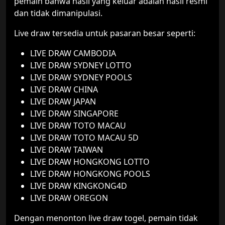
pemain bahwa hasil yang keluar adalah hasil resmi
dan tidak dimanipulasi.
Live draw tersedia untuk pasaran besar seperti:
LIVE DRAW CAMBODIA
LIVE DRAW SYDNEY LOTTO
LIVE DRAW SYDNEY POOLS
LIVE DRAW CHINA
LIVE DRAW JAPAN
LIVE DRAW SINGAPORE
LIVE DRAW TOTO MACAU
LIVE DRAW TOTO MACAU 5D
LIVE DRAW TAIWAN
LIVE DRAW HONGKONG LOTTO
LIVE DRAW HONGKONG POOLS
LIVE DRAW KINGKONG4D
LIVE DRAW OREGON
Dengan menonton live draw togel, pemain tidak