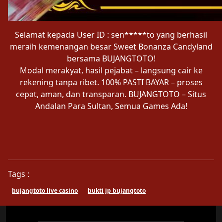
Selamat kepada User ID : sen*****to yang berhasil
meraih kemenangan besar Sweet Bonanza Candyland
bersama BUJANGTOTO!
Modal merakyat, hasil pejabat – langsung cair ke
rekening tanpa ribet. 100% PASTI BAYAR – proses
cepat, aman, dan transparan. BUJANGTOTO – Situs
Andalan Para Sultan, Semua Games Ada!
Tags :
bujangtoto live casino
bukti jp bujangtoto