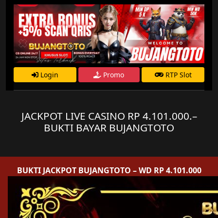
Login
Promo
RTP Slot
JACKPOT LIVE CASINO RP 4.101.000.–
BUKTI BAYAR BUJANGTOTO
BUKTI JACKPOT BUJANGTOTO – WD RP 4.101.000