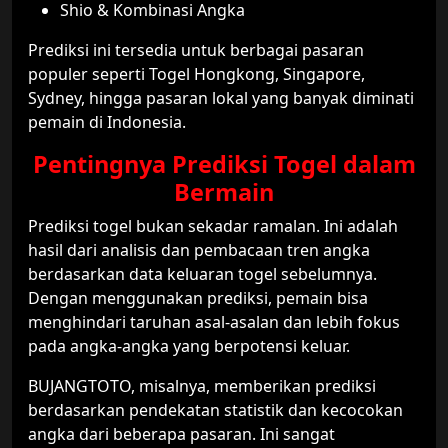
Shio & Kombinasi Angka
Prediksi ini tersedia untuk berbagai pasaran
populer seperti Togel Hongkong, Singapore,
Sydney, hingga pasaran lokal yang banyak diminati
pemain di Indonesia.
Pentingnya Prediksi Togel dalam
Bermain
Prediksi togel bukan sekadar ramalan. Ini adalah
hasil dari analisis dan pembacaan tren angka
berdasarkan data keluaran togel sebelumnya.
Dengan menggunakan prediksi, pemain bisa
menghindari taruhan asal-asalan dan lebih fokus
pada angka-angka yang berpotensi keluar.
BUJANGTOTO, misalnya, memberikan prediksi
berdasarkan pendekatan statistik dan kecocokan
angka dari beberapa pasaran. Ini sangat