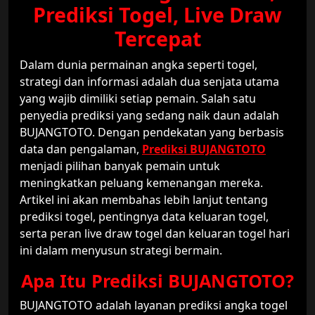
Prediksi Togel, Live Draw
Tercepat
Dalam dunia permainan angka seperti togel,
strategi dan informasi adalah dua senjata utama
yang wajib dimiliki setiap pemain. Salah satu
penyedia prediksi yang sedang naik daun adalah
BUJANGTOTO. Dengan pendekatan yang berbasis
data dan pengalaman,
Prediksi BUJANGTOTO
menjadi pilihan banyak pemain untuk
meningkatkan peluang kemenangan mereka.
Artikel ini akan membahas lebih lanjut tentang
prediksi togel, pentingnya data keluaran togel,
serta peran live draw togel dan keluaran togel hari
ini dalam menyusun strategi bermain.
Apa Itu Prediksi BUJANGTOTO?
BUJANGTOTO adalah layanan prediksi angka togel