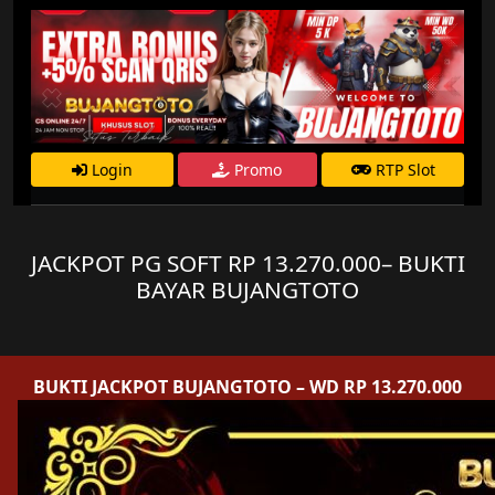
Login
Promo
RTP Slot
JACKPOT PG SOFT RP 13.270.000– BUKTI
BAYAR BUJANGTOTO
BUKTI JACKPOT BUJANGTOTO – WD RP 13.270.000