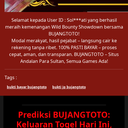
Selamat kepada User ID : Sol***ati yang berhasil
meraih kemenangan Wild Bounty Showdown bersama
BUJANGTOTO!
Modal merakyat, hasil pejabat – langsung cair ke
rekening tanpa ribet. 100% PASTI BAYAR – proses
cepat, aman, dan transparan. BUJANGTOTO – Situs
Andalan Para Sultan, Semua Games Ada!
Tags :
bukti bayar bujangtoto
bukti jp bujangtoto
Prediksi BUJANGTOTO:
Keluaran Togel Hari Ini,