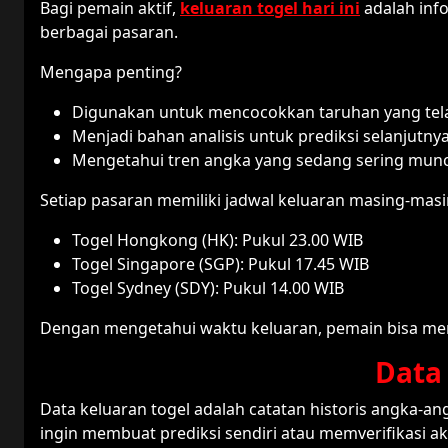
Bagi pemain aktif,
keluaran togel hari ini
adalah info
berbagai pasaran.
Mengapa penting?
Digunakan untuk mencocokkan taruhan yang tel
Menjadi bahan analisis untuk prediksi selanjutny
Mengetahui tren angka yang sedang sering mun
Setiap pasaran memiliki jadwal keluaran masing-masi
Togel Hongkong (HK): Pukul 23.00 WIB
Togel Singapore (SGP): Pukul 17.45 WIB
Togel Sydney (SDY): Pukul 14.00 WIB
Dengan mengetahui waktu keluaran, pemain bisa men
Data 
Data keluaran togel adalah catatan historis angka-an
ingin membuat prediksi sendiri atau memverifikasi a