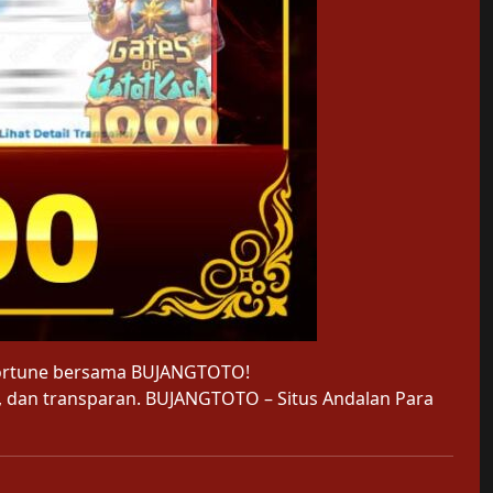
Fortune bersama BUJANGTOTO!
an, dan transparan. BUJANGTOTO – Situs Andalan Para