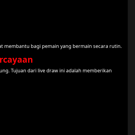
ngat membantu bagi pemain yang bermain secara rutin.
ercayaan
ung. Tujuan dari live draw ini adalah memberikan