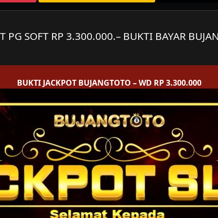
T PG SOFT RP 3.300.000.– BUKTI BAYAR BUJ
BUKTI JACKPOT BUJANGTOTO – WD RP 3.300.000