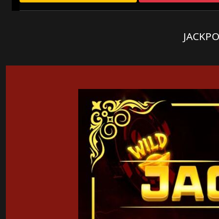
JACKPO