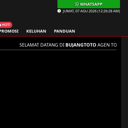
WHATSAPP
JUMAT, 07 AGU 2026 (
12:26:29 AM
)
PROMOSI
KELUHAN
PANDUAN
SELAMAT DATANG DI
BUJANGTOTO
AGEN TOGEL, SLOT