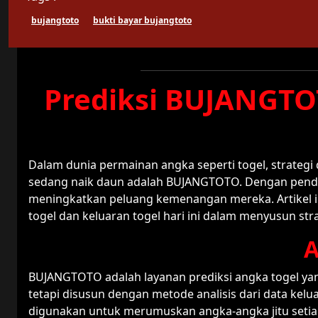
bujangtoto
bukti bayar bujangtoto
Prediksi BUJANGTOTO
Dalam dunia permainan angka seperti togel, strategi 
sedang naik daun adalah BUJANGTOTO. Dengan pende
meningkatkan peluang kemenangan mereka. Artikel ini
togel dan keluaran togel hari ini dalam menyusun str
A
BUJANGTOTO adalah layanan prediksi angka togel yan
tetapi disusun dengan metode analisis dari data kelu
digunakan untuk merumuskan angka-angka jitu setia