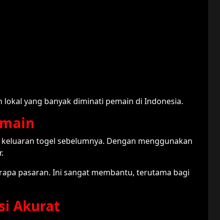
 lokal yang banyak diminati pemain di Indonesia.
rmain
ata keluaran togel sebelumnya. Dengan menggunakan
.
rapa pasaran. Ini sangat membantu, terutama bagi
si Akurat