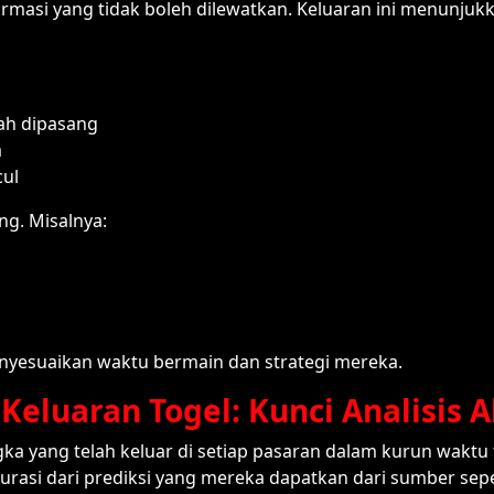
rmasi yang tidak boleh dilewatkan. Keluaran ini menunjukka
ah dipasang
a
cul
ng. Misalnya:
yesuaikan waktu bermain dan strategi mereka.
Keluaran Togel: Kunci Analisis 
gka yang telah keluar di setiap pasaran dalam kurun waktu
kurasi dari prediksi yang mereka dapatkan dari sumber se