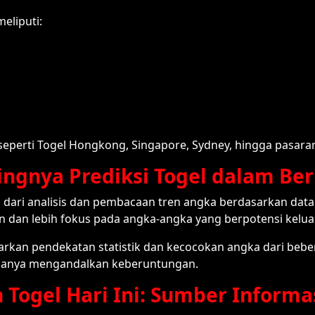
eliputi:
 seperti Togel Hongkong, Singapore, Sydney, hingga pasaran
ingnya Prediksi Togel dalam Be
sil dari analisis dan pembacaan tren angka berdasarkan d
n dan lebih fokus pada angka-angka yang berpotensi keluar
rkan pendekatan statistik dan kecocokan angka dari bebe
k hanya mengandalkan keberuntungan.
 Togel Hari Ini: Sumber Informa