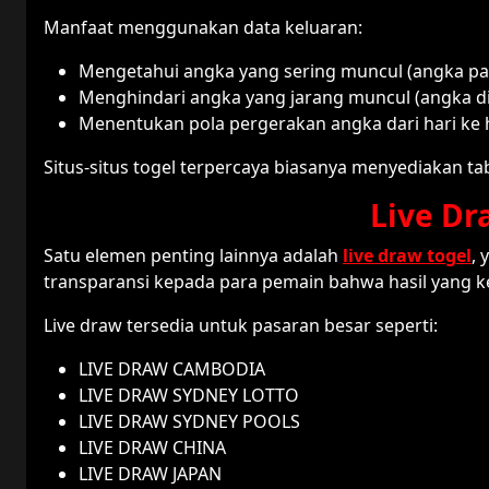
Manfaat menggunakan data keluaran:
Mengetahui angka yang sering muncul (angka pa
Menghindari angka yang jarang muncul (angka d
Menentukan pola pergerakan angka dari hari ke 
Situs-situs togel terpercaya biasanya menyediakan ta
Live Dr
Satu elemen penting lainnya adalah
live draw togel
, 
transparansi kepada para pemain bahwa hasil yang kel
Live draw tersedia untuk pasaran besar seperti:
LIVE DRAW CAMBODIA
LIVE DRAW SYDNEY LOTTO
LIVE DRAW SYDNEY POOLS
LIVE DRAW CHINA
LIVE DRAW JAPAN