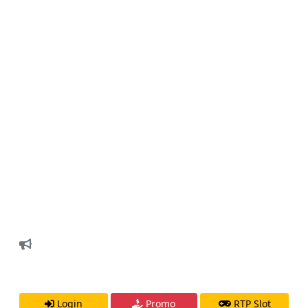
Slot Gacor
Bbfs Generator
Paito Warna
Konv. Toto SGP
Buku Mimpi
Bukti Jackpot
Keluhan
Panduan
SELAMAT DATANG DI
BUJANGT
Login
Promo
RTP Slot