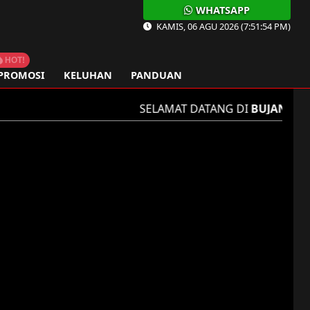
WHATSAPP
KAMIS, 06 AGU 2026 (
7:51:55 PM
)
PROMOSI
KELUHAN
PANDUAN
SELAMAT DATANG DI
BUJANGTOTO
A