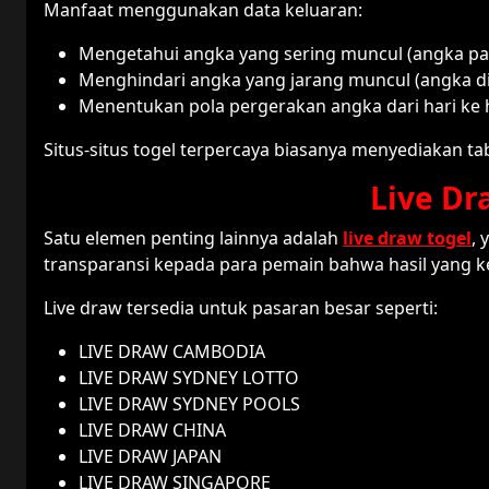
Manfaat menggunakan data keluaran:
Mengetahui angka yang sering muncul (angka pa
Menghindari angka yang jarang muncul (angka d
Menentukan pola pergerakan angka dari hari ke 
Situs-situs togel terpercaya biasanya menyediakan ta
Live Dr
Satu elemen penting lainnya adalah
live draw togel
, 
transparansi kepada para pemain bahwa hasil yang kel
Live draw tersedia untuk pasaran besar seperti:
LIVE DRAW CAMBODIA
LIVE DRAW SYDNEY LOTTO
LIVE DRAW SYDNEY POOLS
LIVE DRAW CHINA
LIVE DRAW JAPAN
LIVE DRAW SINGAPORE