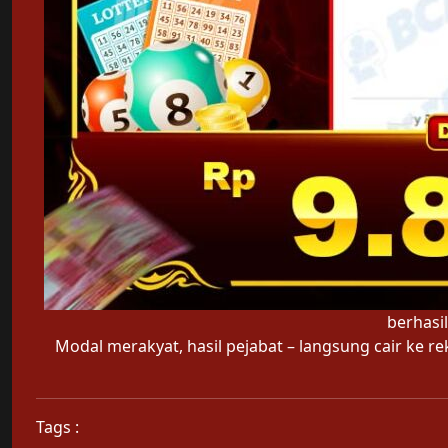
berhas
Modal merakyat, hasil pejabat – langsung cair ke r
Tags :