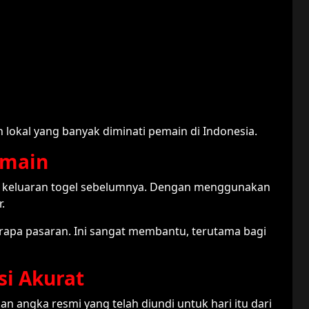
 lokal yang banyak diminati pemain di Indonesia.
rmain
ata keluaran togel sebelumnya. Dengan menggunakan
.
rapa pasaran. Ini sangat membantu, terutama bagi
si Akurat
n angka resmi yang telah diundi untuk hari itu dari