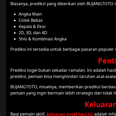
Biasanya, prediksi yang diberikan oleh BUJANGTOTO m
Angka Main
Colok Bebas
Kepala & Ekor
2D, 3D, dan 4D
Shio & Kombinasi Angka
Prediksi ini tersedia untuk berbagai pasaran populer
Pent
Prediksi togel bukan sekadar ramalan. Ini adalah ha
prediksi, pemain bisa menghindari taruhan asal-asala
BUJANGTOTO, misalnya, memberikan prediksi berdasa
pemain yang ingin bermain lebih strategis dan tida
Keluaran
Bagi pemain aktif,
keluaran togel hari ini
adalah info