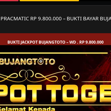
 PRACMATIC RP 9.800.000 – BUKTI BAYAR BU
BUKTI JACKPOT BUJANGTOTO – WD . RP 9.800.000