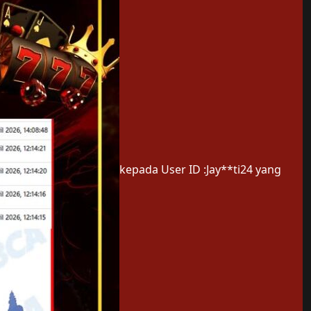
kepada User ID :Jay**ti24 yang