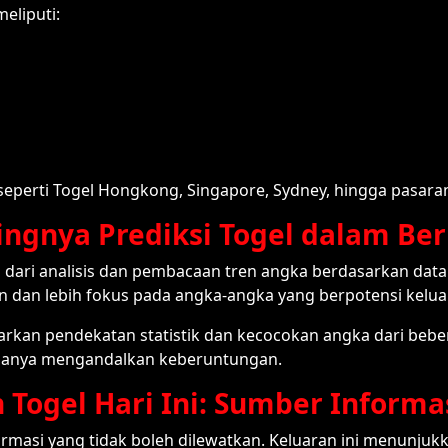
eliputi:
 seperti Togel Hongkong, Singapore, Sydney, hingga pasaran
ingnya Prediksi Togel dalam Be
sil dari analisis dan pembacaan tren angka berdasarkan d
n dan lebih fokus pada angka-angka yang berpotensi keluar
rkan pendekatan statistik dan kecocokan angka dari bebe
k hanya mengandalkan keberuntungan.
 Togel Hari Ini: Sumber Informa
rmasi yang tidak boleh dilewatkan. Keluaran ini menunjukka