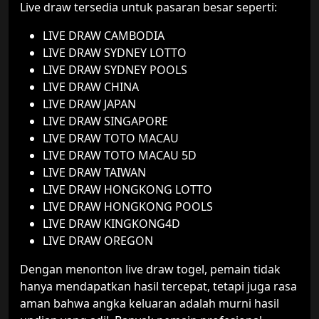
Live draw tersedia untuk pasaran besar seperti:
LIVE DRAW CAMBODIA
LIVE DRAW SYDNEY LOTTO
LIVE DRAW SYDNEY POOLS
LIVE DRAW CHINA
LIVE DRAW JAPAN
LIVE DRAW SINGAPORE
LIVE DRAW TOTO MACAU
LIVE DRAW TOTO MACAU 5D
LIVE DRAW TAIWAN
LIVE DRAW HONGKONG LOTTO
LIVE DRAW HONGKONG POOLS
LIVE DRAW KINGKONG4D
LIVE DRAW OREGON
Dengan menonton live draw togel, pemain tidak
hanya mendapatkan hasil tercepat, tetapi juga rasa
aman bahwa angka keluaran adalah murni hasil