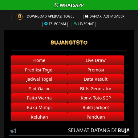
WHATSAPP
DOWNLOAD APLIKASI TOGEL
DAFTAR JADI MEMBER
TELEGRAM
LIVECHAT
Home
Live Draw
Prediksi Togel
Promosi
Jadwal Togel
Data Result
Slot Gacor
Bbfs Generator
Paito Warna
Konv. Toto SGP
Buku Mimpi
Bukti Jackpot
Keluhan
Panduan
SELAMAT DATANG DI
BUJANGTO