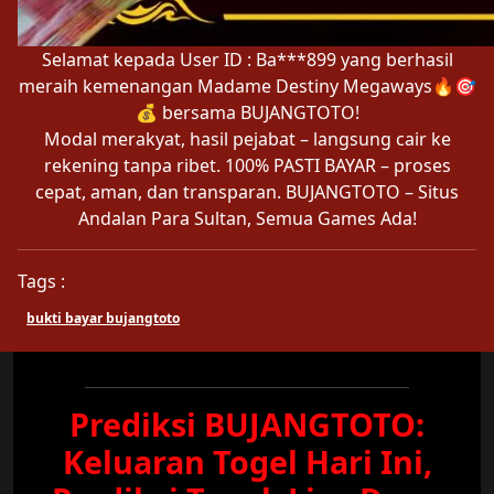
Selamat kepada User ID : Ba***899 yang berhasil
meraih kemenangan Madame Destiny Megaways🔥🎯
💰 bersama BUJANGTOTO!
Modal merakyat, hasil pejabat – langsung cair ke
rekening tanpa ribet. 100% PASTI BAYAR – proses
cepat, aman, dan transparan. BUJANGTOTO – Situs
Andalan Para Sultan, Semua Games Ada!
Tags :
bukti bayar bujangtoto
Prediksi BUJANGTOTO:
Keluaran Togel Hari Ini,