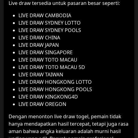
Live draw tersedia untuk pasaran besar seperti:
LIVE DRAW CAMBODIA
LIVE DRAW SYDNEY LOTTO
LIVE DRAW SYDNEY POOLS
LIVE DRAW CHINA
LIVE DRAW JAPAN
LIVE DRAW SINGAPORE
LIVE DRAW TOTO MACAU
LIVE DRAW TOTO MACAU 5D
LIVE DRAW TAIWAN
LIVE DRAW HONGKONG LOTTO
LIVE DRAW HONGKONG POOLS
LIVE DRAW KINGKONG4D
LIVE DRAW OREGON
Dengan menonton live draw togel, pemain tidak
hanya mendapatkan hasil tercepat, tetapi juga rasa
aman bahwa angka keluaran adalah murni hasil