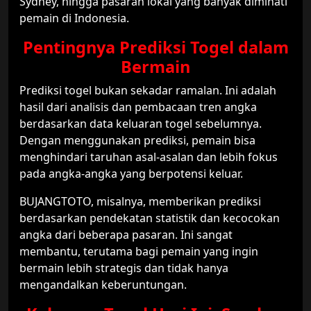
Sydney, hingga pasaran lokal yang banyak diminati
pemain di Indonesia.
Pentingnya Prediksi Togel dalam
Bermain
Prediksi togel bukan sekadar ramalan. Ini adalah
hasil dari analisis dan pembacaan tren angka
berdasarkan data keluaran togel sebelumnya.
Dengan menggunakan prediksi, pemain bisa
menghindari taruhan asal-asalan dan lebih fokus
pada angka-angka yang berpotensi keluar.
BUJANGTOTO, misalnya, memberikan prediksi
berdasarkan pendekatan statistik dan kecocokan
angka dari beberapa pasaran. Ini sangat
membantu, terutama bagi pemain yang ingin
bermain lebih strategis dan tidak hanya
mengandalkan keberuntungan.