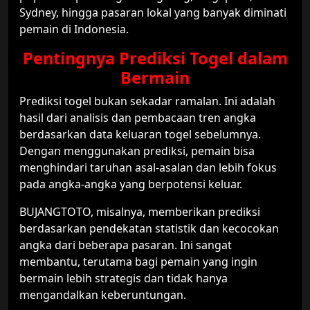
Sydney, hingga pasaran lokal yang banyak diminati
pemain di Indonesia.
Pentingnya Prediksi Togel dalam
Bermain
Prediksi togel bukan sekadar ramalan. Ini adalah
hasil dari analisis dan pembacaan tren angka
berdasarkan data keluaran togel sebelumnya.
Dengan menggunakan prediksi, pemain bisa
menghindari taruhan asal-asalan dan lebih fokus
pada angka-angka yang berpotensi keluar.
BUJANGTOTO, misalnya, memberikan prediksi
berdasarkan pendekatan statistik dan kecocokan
angka dari beberapa pasaran. Ini sangat
membantu, terutama bagi pemain yang ingin
bermain lebih strategis dan tidak hanya
mengandalkan keberuntungan.