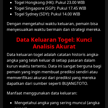
Togel Hongkong (HK): Pukul 23.00 WIB
Togel Singapore (SGP): Pukul 17.45 WIB
Togel Sydney (SDY): Pukul 14.00 WIB
Dengan mengetahui waktu keluaran, pemain bisa
menyesuaikan waktu bermain dan strategi mereka.
Data Keluaran Togel: Kunci
Analisis Akurat
Data keluaran togel adalah catatan historis angka-
angka yang telah keluar di setiap pasaran dalam
kurun waktu tertentu. Data ini sangat berguna bagi
pemain yang ingin membuat prediksi sendiri atau
memverifikasi akurasi dari prediksi yang mereka
dapatkan dari sumber seperti BUJANGTOTO.
Manfaat menggunakan data keluaran:
Mengetahui angka yang sering muncul (angka