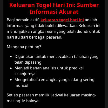
Keluaran Togel Hari Ini: Sumber
Informasi Akurat
Bagi pemain aktif,
keluaran togel hari ini
adalah
informasi yang tidak boleh dilewatkan. Keluaran ini
menunjukkan angka resmi yang telah diundi untuk
hari itu dari berbagai pasaran.
Mengapa penting?
Digunakan untuk mencocokkan taruhan yang
telah dipasang
Menjadi bahan analisis untuk prediksi
selanjutnya
Mengetahui tren angka yang sedang sering
muncul
Setiap pasaran memiliki jadwal keluaran masing-
masing. Misalnya: