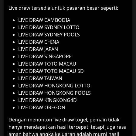
Live draw tersedia untuk pasaran besar seperti:
LIVE DRAW CAMBODIA
LIVE DRAW SYDNEY LOTTO
LIVE DRAW SYDNEY POOLS
LIVE DRAW CHINA
LIVE DRAW JAPAN
LIVE DRAW SINGAPORE
LIVE DRAW TOTO MACAU
LIVE DRAW TOTO MACAU 5D
LIVE DRAW TAIWAN
LIVE DRAW HONGKONG LOTTO
LIVE DRAW HONGKONG POOLS
LIVE DRAW KINGKONG4D
LIVE DRAW OREGON
Dengan menonton live draw togel, pemain tidak
hanya mendapatkan hasil tercepat, tetapi juga rasa
aman bahwa angka keluaran adalah murni hasil