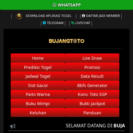
WHATSAPP
DOWNLOAD APLIKASI TOGEL
DAFTAR JADI MEMBER
TELEGRAM
LIVECHAT
Home
Live Draw
Prediksi Togel
Promosi
Jadwal Togel
Data Result
Slot Gacor
Bbfs Generator
Paito Warna
Konv. Toto SGP
Buku Mimpi
Bukti Jackpot
Keluhan
Panduan
SELAMAT DATANG DI
BUJANGT