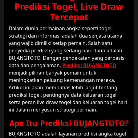
Prediksi Togel, Live Draw
Tercepat
Dalam dunia permainan angka seperti togel,
strategi dan informasi adalah dua senjata utama
yang wajib dimiliki setiap pemain. Salah satu
penyedia prediksi yang sedang naik daun adalah
BUJANGTOTO. Dengan pendekatan yang berbasis
data dan pengalaman,
Prediksi BUJANGTOTO
menjadi pilihan banyak pemain untuk
meningkatkan peluang kemenangan mereka.
Artikel ini akan membahas lebih lanjut tentang
prediksi togel, pentingnya data keluaran togel,
serta peran live draw togel dan keluaran togel hari
ini dalam menyusun strategi bermain.
Apa Itu Prediksi BUJANGTOTO?
BUJANGTOTO adalah layanan prediksi angka togel