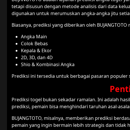
tetapi disusun dengan metode analisis dari data kelu
digunakan untuk merumuskan angka-angka jitu setia
Biasanya, prediksi yang diberikan oleh BUJANGTOTO m
Angka Main
Colok Bebas
Kepala & Ekor
2D, 3D, dan 4D
Shio & Kombinasi Angka
Prediksi ini tersedia untuk berbagai pasaran populer
Pent
Prediksi togel bukan sekadar ramalan. Ini adalah ha
prediksi, pemain bisa menghindari taruhan asal-asala
BUJANGTOTO, misalnya, memberikan prediksi berdasa
pemain yang ingin bermain lebih strategis dan tida