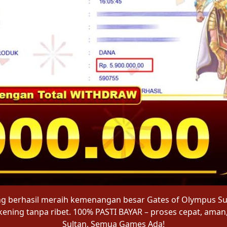
yang berhasil meraih kemenangan besar Gates of Olympus 
ekening tanpa ribet. 100% PASTI BAYAR – proses cepat, am
Sultan, Semua Games Ada!