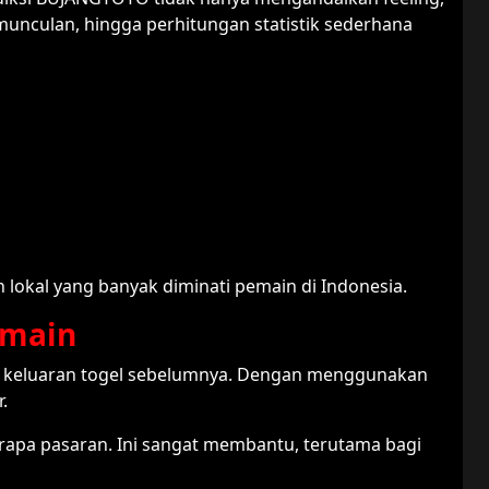
emunculan, hingga perhitungan statistik sederhana
 lokal yang banyak diminati pemain di Indonesia.
rmain
ata keluaran togel sebelumnya. Dengan menggunakan
.
rapa pasaran. Ini sangat membantu, terutama bagi