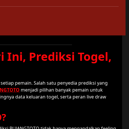
Ini, Prediksi Togel,
 setiap pemain. Salah satu penyedia prediksi yang
JANGTOTO
menjadi pilihan banyak pemain untuk
gnya data keluaran togel, serta peran live draw
O?
ediksi BUJANGTOTO tidak hanya mengandalkan feeling,