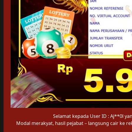
Selamat kepada User ID : Aj**0l 
Modal merakyat, hasil pejabat – langsung cair ke r