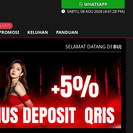
WHATSAPP
SABTU, 08 AGU 2026 (
4:41:29 PM
)
PROMOSI
KELUHAN
PANDUAN
SELAMAT DATANG DI
BUJANGTOTO