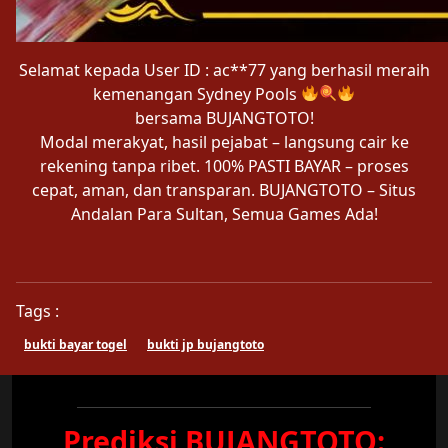
Selamat kepada User ID : ac**77 yang berhasil meraih
kemenangan Sydney Pools
bersama BUJANGTOTO!
Modal merakyat, hasil pejabat – langsung cair ke
rekening tanpa ribet. 100% PASTI BAYAR – proses
cepat, aman, dan transparan. BUJANGTOTO – Situs
Andalan Para Sultan, Semua Games Ada!
Tags :
bukti bayar togel
bukti jp bujangtoto
Prediksi BUJANGTOTO: