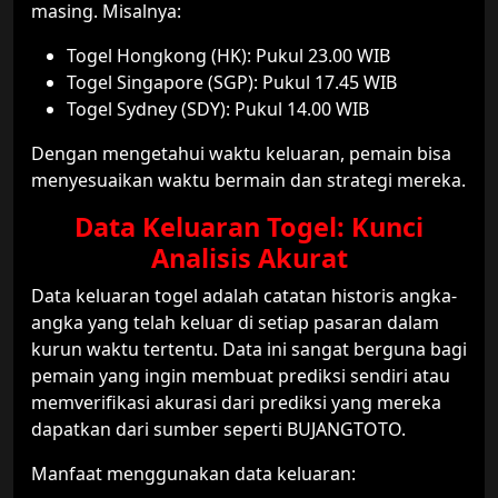
masing. Misalnya:
Togel Hongkong (HK): Pukul 23.00 WIB
Togel Singapore (SGP): Pukul 17.45 WIB
Togel Sydney (SDY): Pukul 14.00 WIB
Dengan mengetahui waktu keluaran, pemain bisa
menyesuaikan waktu bermain dan strategi mereka.
Data Keluaran Togel: Kunci
Analisis Akurat
Data keluaran togel adalah catatan historis angka-
angka yang telah keluar di setiap pasaran dalam
kurun waktu tertentu. Data ini sangat berguna bagi
pemain yang ingin membuat prediksi sendiri atau
memverifikasi akurasi dari prediksi yang mereka
dapatkan dari sumber seperti BUJANGTOTO.
Manfaat menggunakan data keluaran: