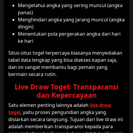
Mengetahui angka yang sering muncul (angka
panas)
Menghindari angka yang jarang muncul (angka
dingin)
Menentukan pola pergerakan angka dari hari
ke hari
Situs-situs togel terpercaya biasanya menyediakan
tabel data lengkap yang bisa diakses kapan saja,
dan ini sangat membantu bagi pemain yang
bermain secara rutin.
Live Draw Togel: Transparansi
dan Kepercayaan
Satu elemen penting lainnya adalah
live draw
togel
, yaitu proses pengundian angka yang
disiarkan secara langsung. Tujuan dari live draw ini
adalah memberikan transparansi kepada para