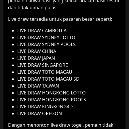
pemain bahwa hasil yang keluar adalah hasil resmi
dan tidak dimanipulasi.
Live draw tersedia untuk pasaran besar seperti:
LIVE DRAW CAMBODIA
LIVE DRAW SYDNEY LOTTO
LIVE DRAW SYDNEY POOLS
LIVE DRAW CHINA
LIVE DRAW JAPAN
LIVE DRAW SINGAPORE
LIVE DRAW TOTO MACAU
LIVE DRAW TOTO MACAU 5D
LIVE DRAW TAIWAN
LIVE DRAW HONGKONG LOTTO
LIVE DRAW HONGKONG POOLS
LIVE DRAW KINGKONG4D
LIVE DRAW OREGON
Dengan menonton live draw togel, pemain tidak