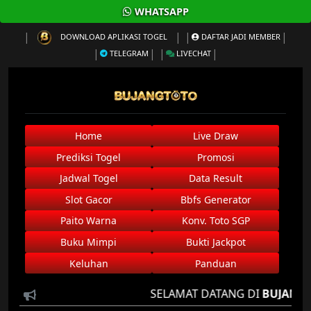
WHATSAPP
DOWNLOAD APLIKASI TOGEL
DAFTAR JADI MEMBER
TELEGRAM
LIVECHAT
Home
Live Draw
Prediksi Togel
Promosi
Jadwal Togel
Data Result
Slot Gacor
Bbfs Generator
Paito Warna
Konv. Toto SGP
Buku Mimpi
Bukti Jackpot
Keluhan
Panduan
SELAMAT DATANG DI
BUJANGTO