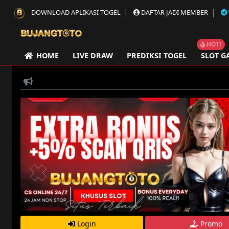
DOWNLOAD APLIKASI TOGEL
DAFTAR JADI MEMBER
HOME
LIVE DRAW
PREDIKSI TOGEL
SLOT G
Login
Promo