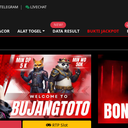
TELEGRAM
LIVECHAT
ACOR
ALAT TOGEL
DATA RESULT
BUKTI JACKPOT
RTP Slot