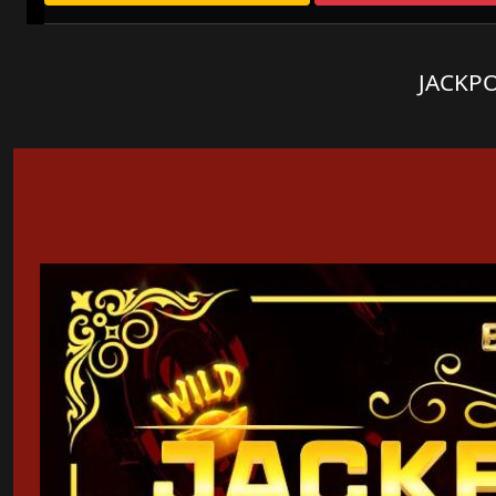
JACKPO