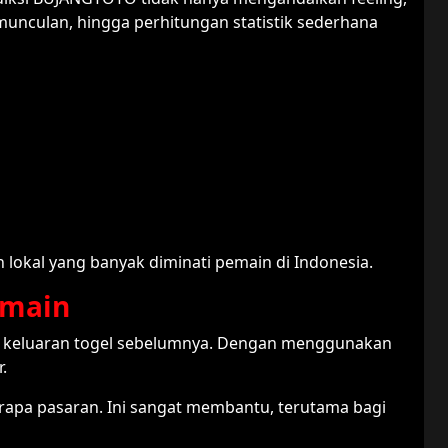
emunculan, hingga perhitungan statistik sederhana
 lokal yang banyak diminati pemain di Indonesia.
rmain
ata keluaran togel sebelumnya. Dengan menggunakan
.
rapa pasaran. Ini sangat membantu, terutama bagi