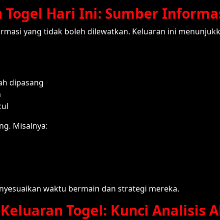
 Togel Hari Ini: Sumber Informa
rmasi yang tidak boleh dilewatkan. Keluaran ini menunjukka
ah dipasang
a
cul
ng. Misalnya:
yesuaikan waktu bermain dan strategi mereka.
Keluaran Togel: Kunci Analisis 