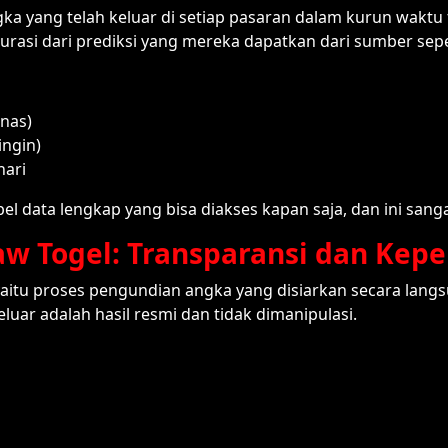
gka yang telah keluar di setiap pasaran dalam kurun waktu
kurasi dari prediksi yang mereka dapatkan dari sumber se
nas)
ingin)
hari
bel data lengkap yang bisa diakses kapan saja, dan ini sa
aw Togel: Transparansi dan Kep
yaitu proses pengundian angka yang disiarkan secara langs
uar adalah hasil resmi dan tidak dimanipulasi.