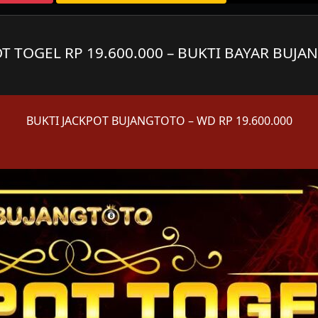
T TOGEL RP 19.600.000 – BUKTI BAYAR BUJ
BUKTI JACKPOT BUJANGTOTO – WD RP 19.600.000