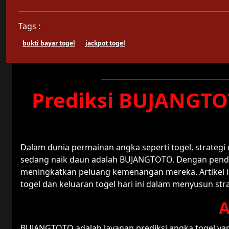
Tags :
bukti bayar togel
jackpot togel
Prediksi BUJANGTOTO
Dalam dunia permainan angka seperti togel, strategi 
sedang naik daun adalah BUJANGTOTO. Dengan pende
meningkatkan peluang kemenangan mereka. Artikel ini
togel dan keluaran togel hari ini dalam menyusun str
A
BUJANGTOTO adalah layanan prediksi angka togel yan