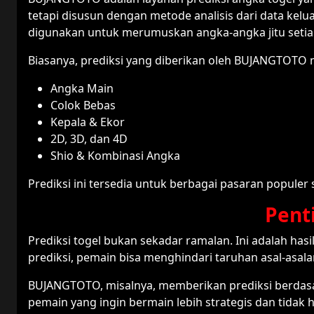
tetapi disusun dengan metode analisis dari data kelu
digunakan untuk merumuskan angka-angka jitu setia
Biasanya, prediksi yang diberikan oleh BUJANGTOTO m
Angka Main
Colok Bebas
Kepala & Ekor
2D, 3D, dan 4D
Shio & Kombinasi Angka
Prediksi ini tersedia untuk berbagai pasaran populer
Pent
Prediksi togel bukan sekadar ramalan. Ini adalah ha
prediksi, pemain bisa menghindari taruhan asal-asala
BUJANGTOTO, misalnya, memberikan prediksi berdasa
pemain yang ingin bermain lebih strategis dan tida