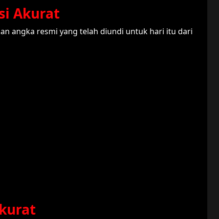
si Akurat
n angka resmi yang telah diundi untuk hari itu dari
Akurat