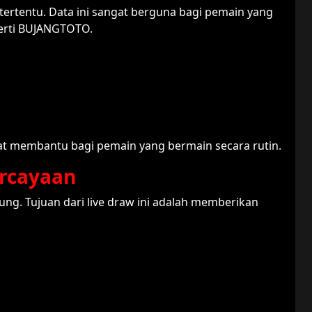
 tertentu. Data ini sangat berguna bagi pemain yang
perti BUJANGTOTO.
ngat membantu bagi pemain yang bermain secara rutin.
ercayaan
ung. Tujuan dari live draw ini adalah memberikan