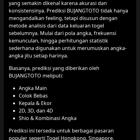
yang semakin dikenal karena akurasi dan
konsistensinya. Prediksi BUJANGTOTO tidak hanya
mengandalkan feeling, tetapi disusun dengan
metode analisis dari data keluaran togel
sebelumnya. Mulai dari pola angka, frekuensi
kemunculan, hingga perhitungan statistik
sederhana digunakan untuk merumuskan angka-
angka jitu setiap harinya.
Biasanya, prediksi yang diberikan oleh
BUJANGTOTO meliputi:
Angka Main
Colok Bebas
Kepala & Ekor
2D, 3D, dan 4D
Shio & Kombinasi Angka
Prediksi ini tersedia untuk berbagai pasaran
populer seperti Togel Hongkong, Singapore,