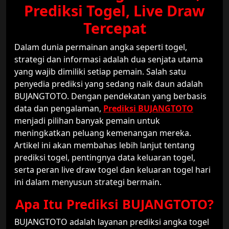
Prediksi Togel, Live Draw
Tercepat
Dalam dunia permainan angka seperti togel,
strategi dan informasi adalah dua senjata utama
yang wajib dimiliki setiap pemain. Salah satu
penyedia prediksi yang sedang naik daun adalah
BUJANGTOTO. Dengan pendekatan yang berbasis
data dan pengalaman,
Prediksi BUJANGTOTO
menjadi pilihan banyak pemain untuk
meningkatkan peluang kemenangan mereka.
Artikel ini akan membahas lebih lanjut tentang
prediksi togel, pentingnya data keluaran togel,
serta peran live draw togel dan keluaran togel hari
ini dalam menyusun strategi bermain.
Apa Itu Prediksi BUJANGTOTO?
BUJANGTOTO adalah layanan prediksi angka togel