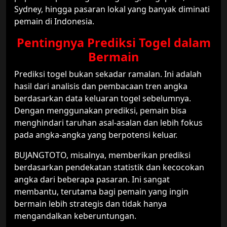
Sydney, hingga pasaran lokal yang banyak diminati
pemain di Indonesia.
Pentingnya Prediksi Togel dalam
Bermain
Prediksi togel bukan sekadar ramalan. Ini adalah
hasil dari analisis dan pembacaan tren angka
berdasarkan data keluaran togel sebelumnya.
Dengan menggunakan prediksi, pemain bisa
menghindari taruhan asal-asalan dan lebih fokus
pada angka-angka yang berpotensi keluar.
BUJANGTOTO, misalnya, memberikan prediksi
berdasarkan pendekatan statistik dan kecocokan
angka dari beberapa pasaran. Ini sangat
membantu, terutama bagi pemain yang ingin
bermain lebih strategis dan tidak hanya
mengandalkan keberuntungan.