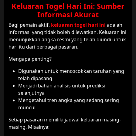
Keluaran Togel Hari Ini: Sumber
Informasi Akurat
Bagi pemain aktif,
keluaran togel hari ini
adalah
informasi yang tidak boleh dilewatkan. Keluaran ini
menunjukkan angka resmi yang telah diundi untuk
hari itu dari berbagai pasaran.
Mengapa penting?
Digunakan untuk mencocokkan taruhan yang
telah dipasang
Menjadi bahan analisis untuk prediksi
selanjutnya
Mengetahui tren angka yang sedang sering
muncul
Setiap pasaran memiliki jadwal keluaran masing-
masing. Misalnya: