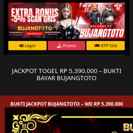
Login
Promo
RTP Slot
JACKPOT TOGEL RP 5.390.000 – BUKTI
BAYAR BUJANGTOTO
BUKTI JACKPOT BUJANGTOTO – WD RP 5.390.000