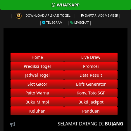
WHATSAPP
DOWNLOAD APLIKASI TOGEL
DAFTAR JADI MEMBER
TELEGRAM
LIVECHAT
Home
Live Draw
Prediksi Togel
Promosi
Jadwal Togel
Data Result
Slot Gacor
Bbfs Generator
Paito Warna
Konv. Toto SGP
Buku Mimpi
Bukti Jackpot
Keluhan
Panduan
SELAMAT DATANG DI
BUJANGTOTO