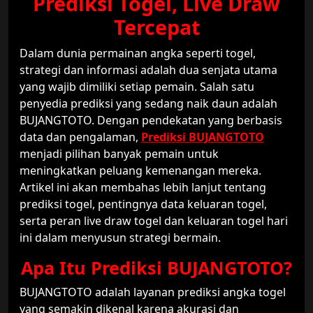
Prediksi Togel, Live Draw
Tercepat
Dalam dunia permainan angka seperti togel,
strategi dan informasi adalah dua senjata utama
yang wajib dimiliki setiap pemain. Salah satu
penyedia prediksi yang sedang naik daun adalah
BUJANGTOTO. Dengan pendekatan yang berbasis
data dan pengalaman,
Prediksi BUJANGTOTO
menjadi pilihan banyak pemain untuk
meningkatkan peluang kemenangan mereka.
Artikel ini akan membahas lebih lanjut tentang
prediksi togel, pentingnya data keluaran togel,
serta peran live draw togel dan keluaran togel hari
ini dalam menyusun strategi bermain.
Apa Itu Prediksi BUJANGTOTO?
BUJANGTOTO adalah layanan prediksi angka togel
yang semakin dikenal karena akurasi dan