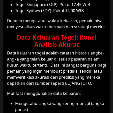
Togel Singapore (SGP): Pukul 17.45 WIB
Togel Sydney (SDY): Pukul 14.00 WIB
Dengan mengetahui waktu keluaran, pemain bisa
menyesuaikan waktu bermain dan strategi mereka.
Data Keluaran Togel: Kunci
Analisis Akurat
Data keluaran togel adalah catatan historis angka-
angka yang telah keluar di setiap pasaran dalam
kurun waktu tertentu. Data ini sangat berguna bagi
pemain yang ingin membuat prediksi sendiri atau
memverifikasi akurasi dari prediksi yang mereka
dapatkan dari sumber seperti BUJANGTOTO.
Manfaat menggunakan data keluaran:
Mengetahui angka yang sering muncul (angka
panas)