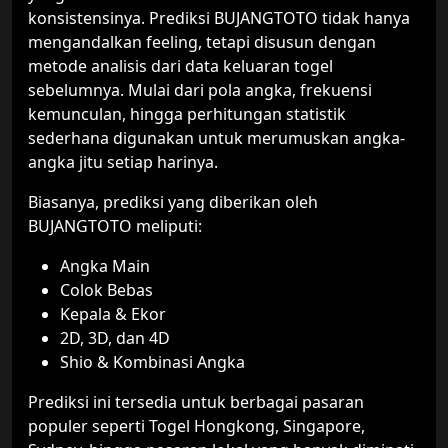
konsistensinya. Prediksi BUJANGTOTO tidak hanya
mengandalkan feeling, tetapi disusun dengan
metode analisis dari data keluaran togel
sebelumnya. Mulai dari pola angka, frekuensi
kemunculan, hingga perhitungan statistik
sederhana digunakan untuk merumuskan angka-
angka jitu setiap harinya.
Biasanya, prediksi yang diberikan oleh
BUJANGTOTO meliputi:
Angka Main
Colok Bebas
Kepala & Ekor
2D, 3D, dan 4D
Shio & Kombinasi Angka
Prediksi ini tersedia untuk berbagai pasaran
populer seperti Togel Hongkong, Singapore,