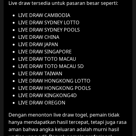
Live draw tersedia untuk pasaran besar seperti:
LIVE DRAW CAMBODIA
LIVE DRAW SYDNEY LOTTO
LIVE DRAW SYDNEY POOLS
LIVE DRAW CHINA
LIVE DRAW JAPAN
LIVE DRAW SINGAPORE
LIVE DRAW TOTO MACAU
LIVE DRAW TOTO MACAU 5D
LIVE DRAW TAIWAN
LIVE DRAW HONGKONG LOTTO
LIVE DRAW HONGKONG POOLS
LIVE DRAW KINGKONG4D
LIVE DRAW OREGON
Dengan menonton live draw togel, pemain tidak
hanya mendapatkan hasil tercepat, tetapi juga rasa
aman bahwa angka keluaran adalah murni hasil