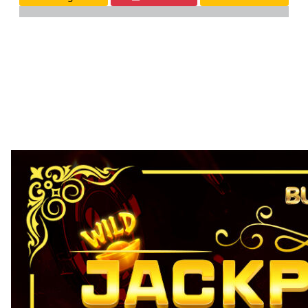
JACKPOT TOGEL SYDNEY LOTTO RP
9.000.000 – BUKTI BAYAR BUJANGTOTO
BUKTI JACKPOT BUJANGTOTO – WD Rp. 9.000.000