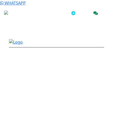
WHATSAPP
Daftar
Jadi
Telegram
Livechat
Download Aplikasi
Member
Togel
Home
Live Draw
Prediksi Togel
Promosi
Jadwal Togel
Data Result