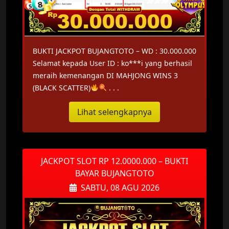
BUKTI JACKPOT BUJANGTOTO – WD : 30.000.000
Selamat kepada User ID : ko***i yang berhasil
meraih kemenangan DI MAHJONG WINS 3
(BLACK SCATTER)
. . .
Lihat selengkapnya
JACKPOT SLOT RP 12.0000.000 – BUKTI
BAYAR BUJANGTOTO
SABTU, 08 AGU 2026