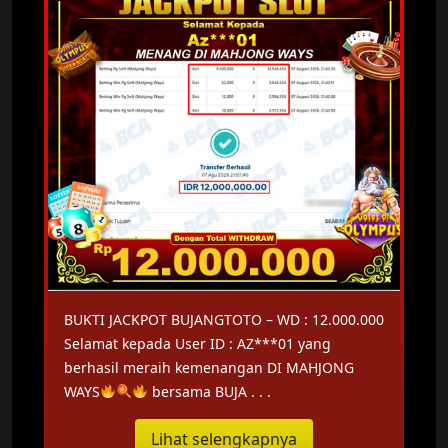
BUKTI JACKPOT BUJANGTOTO – WD : 12.000.000
Selamat kepada User ID : AZ***01 yang
berhasil meraih kemenangan DI MAHJONG
WAYS
bersama BUJA . . .
Lihat selengkapnya