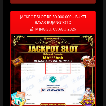
JACKPOT SLOT RP 30.000.000 – BUKTI
BAYAR BUJANGTOTO
MINGGU, 09 AGU 2026