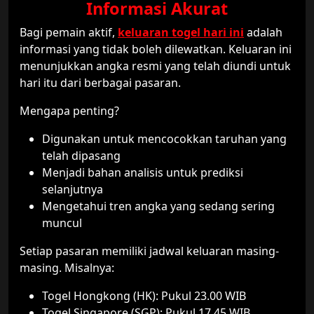
Informasi Akurat
Bagi pemain aktif,
keluaran togel hari ini
adalah
informasi yang tidak boleh dilewatkan. Keluaran ini
menunjukkan angka resmi yang telah diundi untuk
hari itu dari berbagai pasaran.
Mengapa penting?
Digunakan untuk mencocokkan taruhan yang
telah dipasang
Menjadi bahan analisis untuk prediksi
selanjutnya
Mengetahui tren angka yang sedang sering
muncul
Setiap pasaran memiliki jadwal keluaran masing-
masing. Misalnya:
Togel Hongkong (HK): Pukul 23.00 WIB
Togel Singapore (SGP): Pukul 17.45 WIB