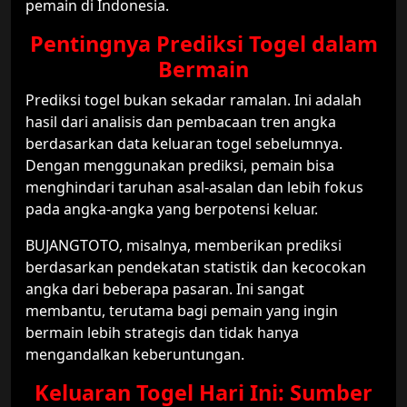
pemain di Indonesia.
Pentingnya Prediksi Togel dalam
Bermain
Prediksi togel bukan sekadar ramalan. Ini adalah
hasil dari analisis dan pembacaan tren angka
berdasarkan data keluaran togel sebelumnya.
Dengan menggunakan prediksi, pemain bisa
menghindari taruhan asal-asalan dan lebih fokus
pada angka-angka yang berpotensi keluar.
BUJANGTOTO, misalnya, memberikan prediksi
berdasarkan pendekatan statistik dan kecocokan
angka dari beberapa pasaran. Ini sangat
membantu, terutama bagi pemain yang ingin
bermain lebih strategis dan tidak hanya
mengandalkan keberuntungan.
Keluaran Togel Hari Ini: Sumber