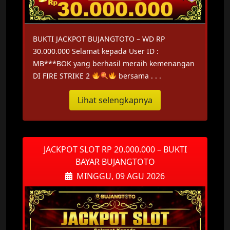
BUKTI JACKPOT BUJANGTOTO – WD RP
30.000.000 Selamat kepada User ID :
MB***BOK yang berhasil meraih kemenangan
DI FIRE STRIKE 2
bersama . . .
Lihat selengkapnya
JACKPOT SLOT RP 20.000.000 – BUKTI
BAYAR BUJANGTOTO
MINGGU, 09 AGU 2026