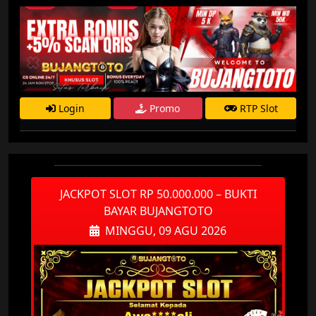
Login
Promo
RTP Slot
JACKPOT SLOT RP 50.000.000 – BUKTI
BAYAR BUJANGTOTO
MINGGU, 09 AGU 2026