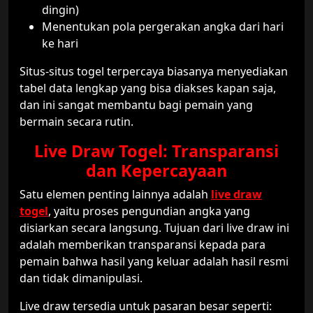
dingin)
Menentukan pola pergerakan angka dari hari
ke hari
Situs-situs togel terpercaya biasanya menyediakan
tabel data lengkap yang bisa diakses kapan saja,
dan ini sangat membantu bagi pemain yang
bermain secara rutin.
Live Draw Togel: Transparansi
dan Kepercayaan
Satu elemen penting lainnya adalah
live draw
togel
, yaitu proses pengundian angka yang
disiarkan secara langsung. Tujuan dari live draw ini
adalah memberikan transparansi kepada para
pemain bahwa hasil yang keluar adalah hasil resmi
dan tidak dimanipulasi.
Live draw tersedia untuk pasaran besar seperti: