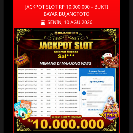
JACKPOT SLOT RP 10.000.000 – BUKTI
BAYAR BUJANGTOTO
SENIN, 10 AGU 2026