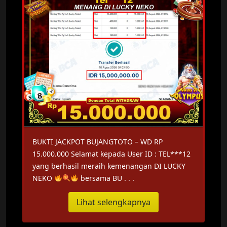
BUKTI JACKPOT BUJANGTOTO – WD RP
15.000.000 Selamat kepada User ID : TEL***12
yang berhasil meraih kemenangan DI LUCKY
NEKO
bersama BU . . .
Lihat selengkapnya