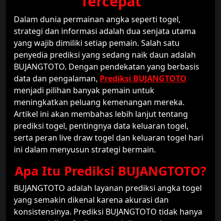
Tercepat
Dalam dunia permainan angka seperti togel,
strategi dan informasi adalah dua senjata utama
yang wajib dimiliki setiap pemain. Salah satu
penyedia prediksi yang sedang naik daun adalah
BUJANGTOTO. Dengan pendekatan yang berbasis
data dan pengalaman,
Prediksi BUJANGTOTO
menjadi pilihan banyak pemain untuk
meningkatkan peluang kemenangan mereka.
Artikel ini akan membahas lebih lanjut tentang
prediksi togel, pentingnya data keluaran togel,
serta peran live draw togel dan keluaran togel hari
ini dalam menyusun strategi bermain.
Apa Itu Prediksi BUJANGTOTO?
BUJANGTOTO adalah layanan prediksi angka togel
yang semakin dikenal karena akurasi dan
konsistensinya. Prediksi BUJANGTOTO tidak hanya