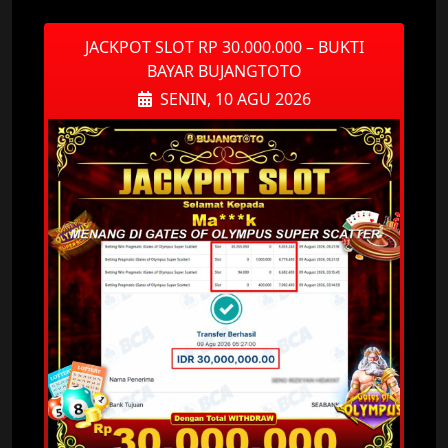
JACKPOT SLOT RP 30.000.000 – BUKTI
BAYAR BUJANGTOTO
SENIN, 10 AGU 2026