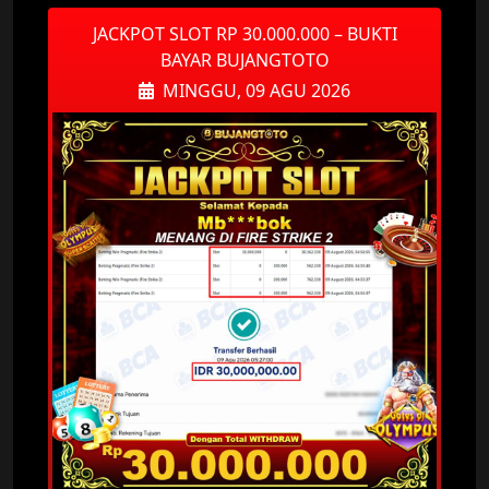
JACKPOT SLOT RP 30.000.000 – BUKTI
BAYAR BUJANGTOTO
MINGGU, 09 AGU 2026