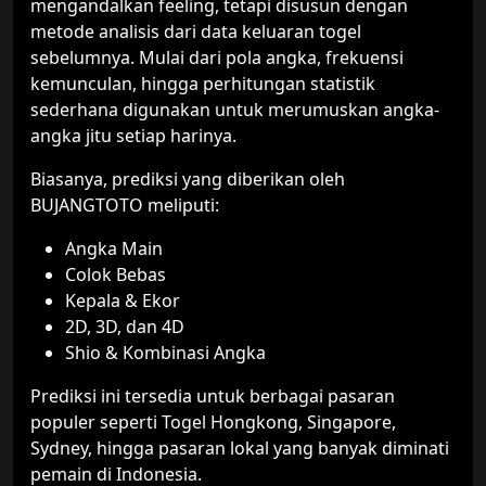
mengandalkan feeling, tetapi disusun dengan
metode analisis dari data keluaran togel
sebelumnya. Mulai dari pola angka, frekuensi
kemunculan, hingga perhitungan statistik
sederhana digunakan untuk merumuskan angka-
angka jitu setiap harinya.
Biasanya, prediksi yang diberikan oleh
BUJANGTOTO meliputi:
Angka Main
Colok Bebas
Kepala & Ekor
2D, 3D, dan 4D
Shio & Kombinasi Angka
Prediksi ini tersedia untuk berbagai pasaran
populer seperti Togel Hongkong, Singapore,
Sydney, hingga pasaran lokal yang banyak diminati
pemain di Indonesia.