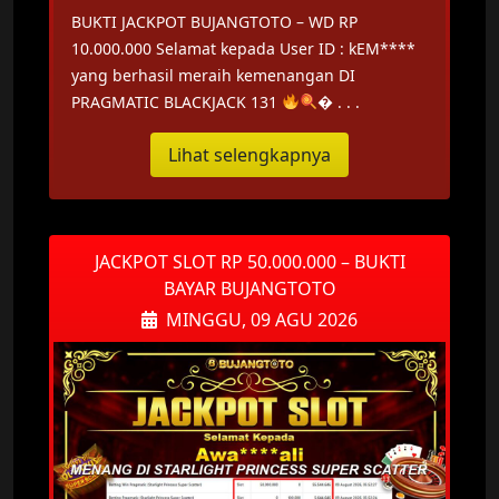
BUKTI JACKPOT BUJANGTOTO – WD RP
10.000.000 Selamat kepada User ID : kEM****
yang berhasil meraih kemenangan DI
PRAGMATIC BLACKJACK 131
� . . .
Lihat selengkapnya
JACKPOT SLOT RP 50.000.000 – BUKTI
BAYAR BUJANGTOTO
MINGGU, 09 AGU 2026