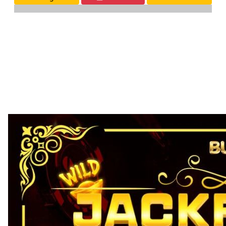
JACKPOT PRACMATIC RP 13.000.000 –
BUKTI BAYAR BUJANGTOTO
BUKTI JACKPOT BUJANGTOTO – WD . RP RP
13.000.000