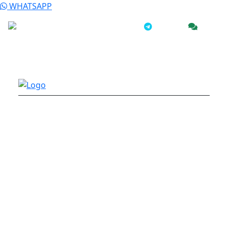
WHATSAPP
Daftar
Jadi
Telegram
Livechat
Download Aplikasi
Member
Togel
Home
Live Draw
Prediksi Togel
Promosi
Jadwal Togel
Data Result