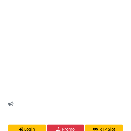
Slot Gacor
Bbfs Generator
Paito Warna
Konv. Toto SGP
Buku Mimpi
Bukti Jackpot
Keluhan
Panduan
SELAMAT DATANG DI
BUJANGTOT
Login
Promo
RTP Slot