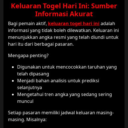
Keluaran Togel Hari Ini: Sumber
Informasi Akurat
Bagi pemain aktif,
keluaran togel hari ini
adalah
informasi yang tidak boleh dilewatkan. Keluaran ini
menunjukkan angka resmi yang telah diundi untuk
hari itu dari berbagai pasaran.
Mengapa penting?
Digunakan untuk mencocokkan taruhan yang
telah dipasang
Menjadi bahan analisis untuk prediksi
selanjutnya
Mengetahui tren angka yang sedang sering
muncul
Setiap pasaran memiliki jadwal keluaran masing-
masing. Misalnya: