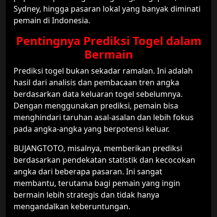
Sydney, hingga pasaran lokal yang banyak diminati
pemain di Indonesia.
Pentingnya Prediksi Togel dalam
Bermain
Prediksi togel bukan sekadar ramalan. Ini adalah
hasil dari analisis dan pembacaan tren angka
berdasarkan data keluaran togel sebelumnya.
Dengan menggunakan prediksi, pemain bisa
menghindari taruhan asal-asalan dan lebih fokus
pada angka-angka yang berpotensi keluar.
BUJANGTOTO, misalnya, memberikan prediksi
berdasarkan pendekatan statistik dan kecocokan
angka dari beberapa pasaran. Ini sangat
membantu, terutama bagi pemain yang ingin
bermain lebih strategis dan tidak hanya
mengandalkan keberuntungan.