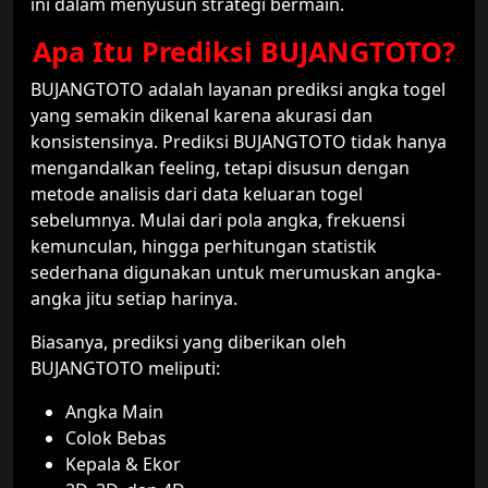
ini dalam menyusun strategi bermain.
Apa Itu Prediksi BUJANGTOTO?
BUJANGTOTO adalah layanan prediksi angka togel
yang semakin dikenal karena akurasi dan
konsistensinya. Prediksi BUJANGTOTO tidak hanya
mengandalkan feeling, tetapi disusun dengan
metode analisis dari data keluaran togel
sebelumnya. Mulai dari pola angka, frekuensi
kemunculan, hingga perhitungan statistik
sederhana digunakan untuk merumuskan angka-
angka jitu setiap harinya.
Biasanya, prediksi yang diberikan oleh
BUJANGTOTO meliputi:
Angka Main
Colok Bebas
Kepala & Ekor