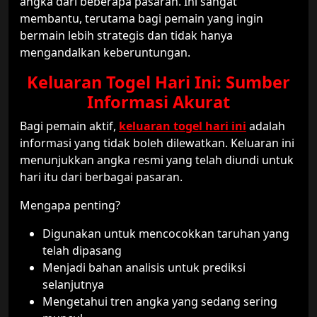
angka dari beberapa pasaran. Ini sangat
membantu, terutama bagi pemain yang ingin
bermain lebih strategis dan tidak hanya
mengandalkan keberuntungan.
Keluaran Togel Hari Ini: Sumber
Informasi Akurat
Bagi pemain aktif,
keluaran togel hari ini
adalah
informasi yang tidak boleh dilewatkan. Keluaran ini
menunjukkan angka resmi yang telah diundi untuk
hari itu dari berbagai pasaran.
Mengapa penting?
Digunakan untuk mencocokkan taruhan yang
telah dipasang
Menjadi bahan analisis untuk prediksi
selanjutnya
Mengetahui tren angka yang sedang sering