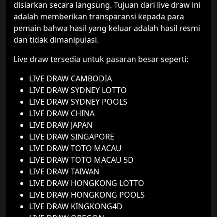
disiarkan secara langsung. Tujuan dari live draw ini
adalah memberikan transparansi kepada para
pemain bahwa hasil yang keluar adalah hasil resmi
dan tidak dimanipulasi.
Live draw tersedia untuk pasaran besar seperti:
LIVE DRAW CAMBODIA
LIVE DRAW SYDNEY LOTTO
LIVE DRAW SYDNEY POOLS
LIVE DRAW CHINA
LIVE DRAW JAPAN
LIVE DRAW SINGAPORE
LIVE DRAW TOTO MACAU
LIVE DRAW TOTO MACAU 5D
LIVE DRAW TAIWAN
LIVE DRAW HONGKONG LOTTO
LIVE DRAW HONGKONG POOLS
LIVE DRAW KINGKONG4D