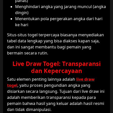
panas)
Menghindari angka yang jarang muncul (angka
dingin)
Menentukan pola pergerakan angka dari hari
ke hari
Situs-situs togel terpercaya biasanya menyediakan
tabel data lengkap yang bisa diakses kapan saja,
dan ini sangat membantu bagi pemain yang
bermain secara rutin.
Live Draw Togel: Transparansi
dan Kepercayaan
Satu elemen penting lainnya adalah
live draw
togel
, yaitu proses pengundian angka yang
disiarkan secara langsung. Tujuan dari live draw ini
adalah memberikan transparansi kepada para
pemain bahwa hasil yang keluar adalah hasil resmi
dan tidak dimanipulasi.