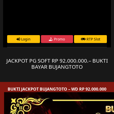
Login
Promo
RTP Slot
JACKPOT PG SOFT RP 92.000.000.– BUKTI
BAYAR BUJANGTOTO
BUKTI JACKPOT BUJANGTOTO – WD RP 92.000.000