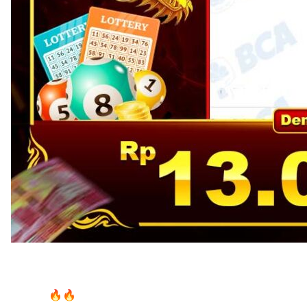
Selamat kepada User ID : Ma**kkyang berhasil meraih
kemenangan GATES OF OLYMPUS SUPER SCATTER
PECAH!🔥🔥