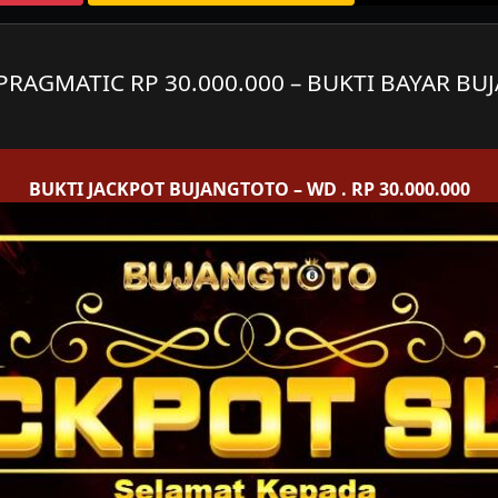
PRAGMATIC RP 30.000.000 – BUKTI BAYAR B
BUKTI JACKPOT BUJANGTOTO – WD . RP 30.000.000