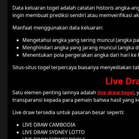
Data keluaran togel adalah catatan historis angka-an
ingin membuat prediksi sendiri atau memverifikasi a
Manfaat menggunakan data keluaran:
Mengetahui angka yang sering muncul (angka pa
Menghindari angka yang jarang muncul (angka d
Menentukan pola pergerakan angka dari hari ke 
Situs-situs togel terpercaya biasanya menyediakan ta
Live Dr
Satu elemen penting lainnya adalah
live draw togel
, 
transparansi kepada para pemain bahwa hasil yang kel
Live draw tersedia untuk pasaran besar seperti:
LIVE DRAW CAMBODIA
LIVE DRAW SYDNEY LOTTO