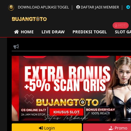
DOWNLOAD APLIKASI TOGEL
DAFTAR JADI MEMBER
HOME
LIVE DRAW
PREDIKSI TOGEL
SLOT G
Login
Promo