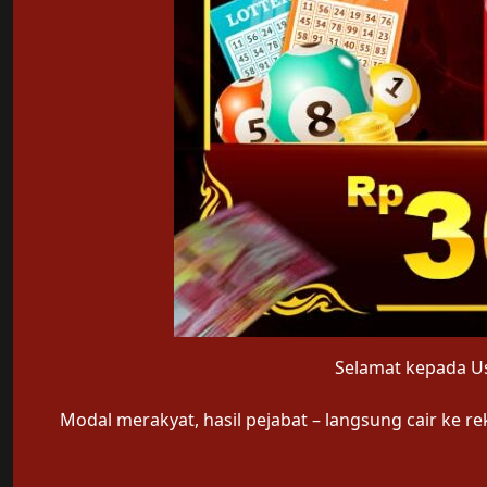
Selamat kepada Us
Modal merakyat, hasil pejabat – langsung cair ke r