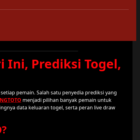
Ini, Prediksi Togel,
 setiap pemain. Salah satu penyedia prediksi yang
JANGTOTO
menjadi pilihan banyak pemain untuk
gnya data keluaran togel, serta peran live draw
O?