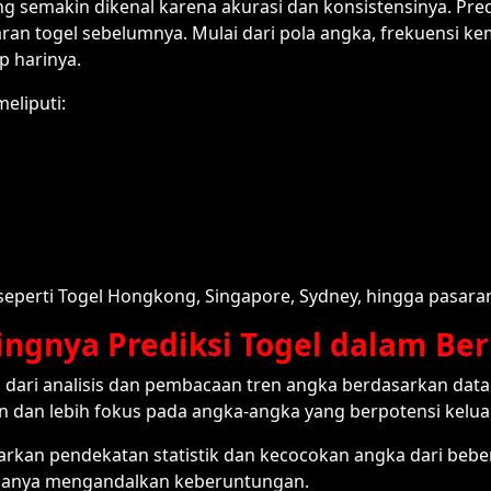
g semakin dikenal karena akurasi dan konsistensinya. Pr
aran togel sebelumnya. Mulai dari pola angka, frekuensi k
p harinya.
eliputi:
 seperti Togel Hongkong, Singapore, Sydney, hingga pasaran
ingnya Prediksi Togel dalam Be
sil dari analisis dan pembacaan tren angka berdasarkan d
n dan lebih fokus pada angka-angka yang berpotensi keluar
rkan pendekatan statistik dan kecocokan angka dari bebe
k hanya mengandalkan keberuntungan.