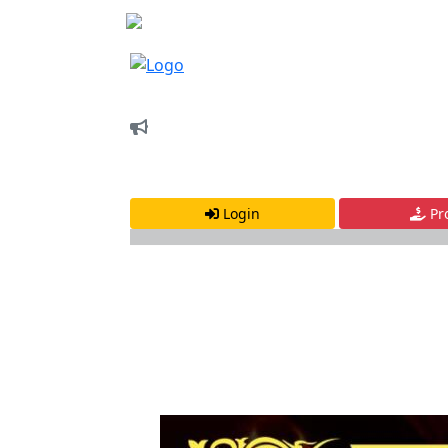
Download Aplikasi Togel
Home
Live Draw
Prediks
Login
Pr
JACKPOT PRAGMATIC RP 