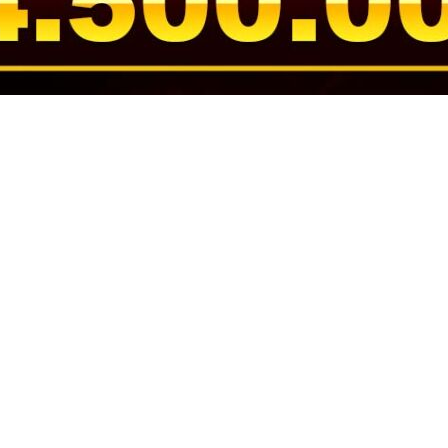
: Jay***i24 yang berhasil meraih kemenangan Mahjong 
bersama BUJANGTOTO!
gsung cair ke rekening tanpa ribet. 100% PASTI BAYAR –
JANGTOTO – Situs Andalan Para Sultan, Semua Games A
JANGTOTO: Keluaran Tog
ksi Togel, Live Draw Te