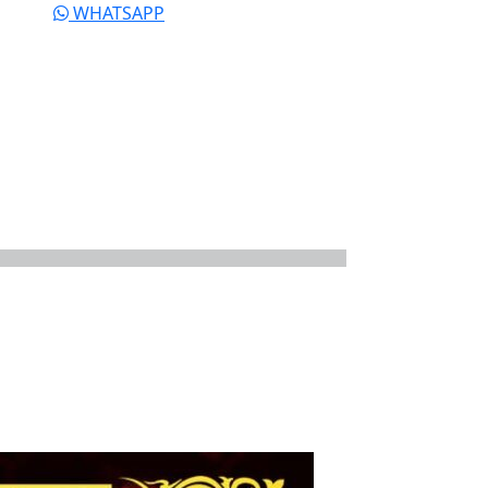
WHATSAPP
JUMAT, 07 AGU 2026 (
19:51:17 PM
)
pot
Promosi
Keluhan
Panduan
SELAMAT DATANG DI
BUJANGTOTO
AGEN TOGEL
GTOTO