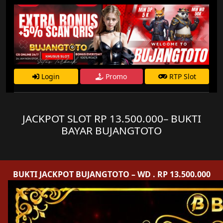
Login
Promo
RTP Slot
JACKPOT SLOT RP 13.500.000– BUKTI
BAYAR BUJANGTOTO
BUKTI JACKPOT BUJANGTOTO – WD . RP 13.500.000