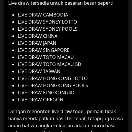
Live draw tersedia untuk pasaran besar seperti:
LIVE DRAW CAMBODIA
LIVE DRAW SYDNEY LOTTO
LIVE DRAW SYDNEY POOLS
LIVE DRAW CHINA
LIVE DRAW JAPAN
LIVE DRAW SINGAPORE
LIVE DRAW TOTO MACAU
LIVE DRAW TOTO MACAU 5D
LIVE DRAW TAIWAN
LIVE DRAW HONGKONG LOTTO
LIVE DRAW HONGKONG POOLS
LIVE DRAW KINGKONG4D
LIVE DRAW OREGON
Dengan menonton live draw togel, pemain tidak
hanya mendapatkan hasil tercepat, tetapi juga rasa
aman bahwa angka keluaran adalah murni hasil