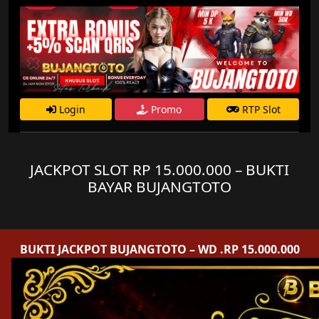
Login
Promo
RTP Slot
JACKPOT SLOT RP 15.000.000 – BUKTI
BAYAR BUJANGTOTO
BUKTI JACKPOT BUJANGTOTO – WD .RP 15.000.000