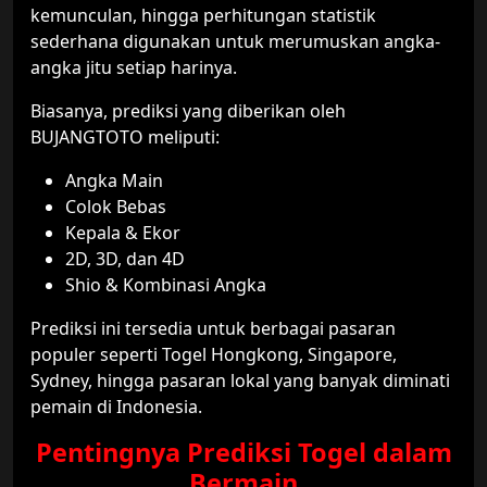
kemunculan, hingga perhitungan statistik
sederhana digunakan untuk merumuskan angka-
angka jitu setiap harinya.
Biasanya, prediksi yang diberikan oleh
BUJANGTOTO meliputi:
Angka Main
Colok Bebas
Kepala & Ekor
2D, 3D, dan 4D
Shio & Kombinasi Angka
Prediksi ini tersedia untuk berbagai pasaran
populer seperti Togel Hongkong, Singapore,
Sydney, hingga pasaran lokal yang banyak diminati
pemain di Indonesia.
Pentingnya Prediksi Togel dalam
Bermain