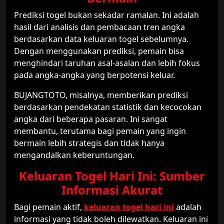
Prediksi togel bukan sekadar ramalan. Ini adalah
hasil dari analisis dan pembacaan tren angka
berdasarkan data keluaran togel sebelumnya.
Dengan menggunakan prediksi, pemain bisa
menghindari taruhan asal-asalan dan lebih fokus
pada angka-angka yang berpotensi keluar.
BUJANGTOTO, misalnya, memberikan prediksi
berdasarkan pendekatan statistik dan kecocokan
angka dari beberapa pasaran. Ini sangat
membantu, terutama bagi pemain yang ingin
bermain lebih strategis dan tidak hanya
mengandalkan keberuntungan.
Keluaran Togel Hari Ini: Sumber
Informasi Akurat
Bagi pemain aktif,
keluaran togel hari ini
adalah
informasi yang tidak boleh dilewatkan. Keluaran ini