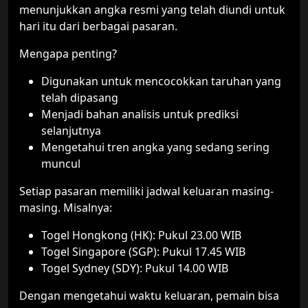
menunjukkan angka resmi yang telah diundi untuk
hari itu dari berbagai pasaran.
Mengapa penting?
Digunakan untuk mencocokkan taruhan yang
telah dipasang
Menjadi bahan analisis untuk prediksi
selanjutnya
Mengetahui tren angka yang sedang sering
muncul
Setiap pasaran memiliki jadwal keluaran masing-
masing. Misalnya:
Togel Hongkong (HK): Pukul 23.00 WIB
Togel Singapore (SGP): Pukul 17.45 WIB
Togel Sydney (SDY): Pukul 14.00 WIB
Dengan mengetahui waktu keluaran, pemain bisa