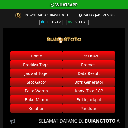
WHATSAPP
DOWNLOAD APLIKASI TOGEL
DAFTAR JADI MEMBER
TELEGRAM
LIVECHAT
Home
Live Draw
Prediksi Togel
Promosi
Jadwal Togel
Data Result
Slot Gacor
Bbfs Generator
Paito Warna
Konv. Toto SGP
Buku Mimpi
Bukti Jackpot
Keluhan
Panduan
SELAMAT DATANG DI
BUJANGTOTO
AGEN T