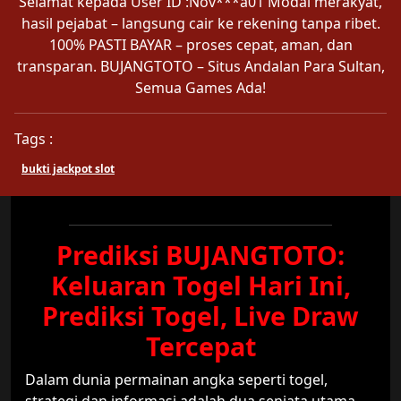
Selamat kepada User ID :Nov***a01 Modal merakyat,
hasil pejabat – langsung cair ke rekening tanpa ribet.
100% PASTI BAYAR – proses cepat, aman, dan
transparan. BUJANGTOTO – Situs Andalan Para Sultan,
Semua Games Ada!
Tags :
bukti jackpot slot
Prediksi BUJANGTOTO:
Keluaran Togel Hari Ini,
Prediksi Togel, Live Draw
Tercepat
Dalam dunia permainan angka seperti togel,
strategi dan informasi adalah dua senjata utama