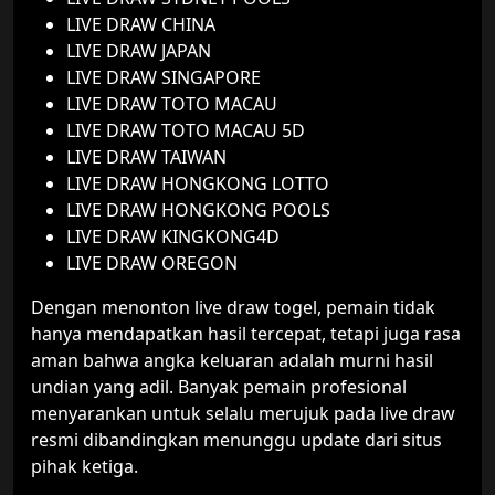
LIVE DRAW CHINA
LIVE DRAW JAPAN
LIVE DRAW SINGAPORE
LIVE DRAW TOTO MACAU
LIVE DRAW TOTO MACAU 5D
LIVE DRAW TAIWAN
LIVE DRAW HONGKONG LOTTO
LIVE DRAW HONGKONG POOLS
LIVE DRAW KINGKONG4D
LIVE DRAW OREGON
Dengan menonton live draw togel, pemain tidak
hanya mendapatkan hasil tercepat, tetapi juga rasa
aman bahwa angka keluaran adalah murni hasil
undian yang adil. Banyak pemain profesional
menyarankan untuk selalu merujuk pada live draw
resmi dibandingkan menunggu update dari situs
pihak ketiga.