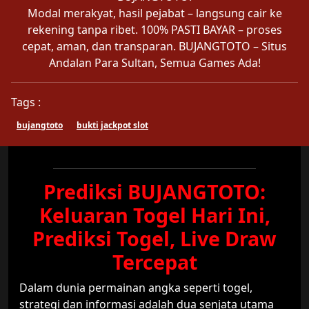
Modal merakyat, hasil pejabat – langsung cair ke
rekening tanpa ribet. 100% PASTI BAYAR – proses
cepat, aman, dan transparan. BUJANGTOTO – Situs
Andalan Para Sultan, Semua Games Ada!
Tags :
bujangtoto
bukti jackpot slot
Prediksi BUJANGTOTO:
Keluaran Togel Hari Ini,
Prediksi Togel, Live Draw
Tercepat
Dalam dunia permainan angka seperti togel,
strategi dan informasi adalah dua senjata utama