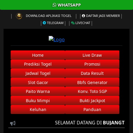
WHATSAPP
DOWNLOAD APLIKASI TOGEL
DAFTAR JADI MEMBER
TELEGRAM
LIVECHAT
Home
Live Draw
Prediksi Togel
Promosi
Jadwal Togel
Data Result
Slot Gacor
Bbfs Generator
Paito Warna
Konv. Toto SGP
Buku Mimpi
Bukti Jackpot
Keluhan
Panduan
SELAMAT DATANG DI
BUJANGTOTO
A