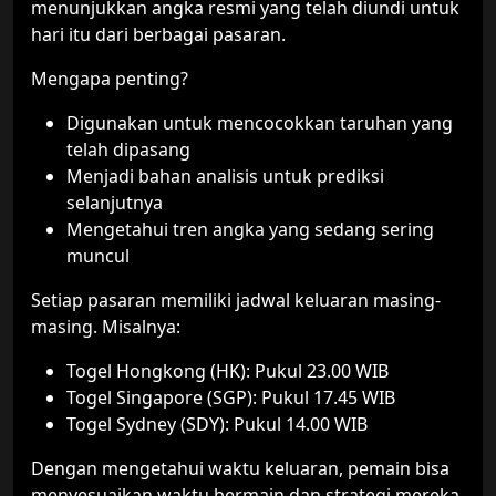
menunjukkan angka resmi yang telah diundi untuk
hari itu dari berbagai pasaran.
Mengapa penting?
Digunakan untuk mencocokkan taruhan yang
telah dipasang
Menjadi bahan analisis untuk prediksi
selanjutnya
Mengetahui tren angka yang sedang sering
muncul
Setiap pasaran memiliki jadwal keluaran masing-
masing. Misalnya:
Togel Hongkong (HK): Pukul 23.00 WIB
Togel Singapore (SGP): Pukul 17.45 WIB
Togel Sydney (SDY): Pukul 14.00 WIB
Dengan mengetahui waktu keluaran, pemain bisa
menyesuaikan waktu bermain dan strategi mereka.