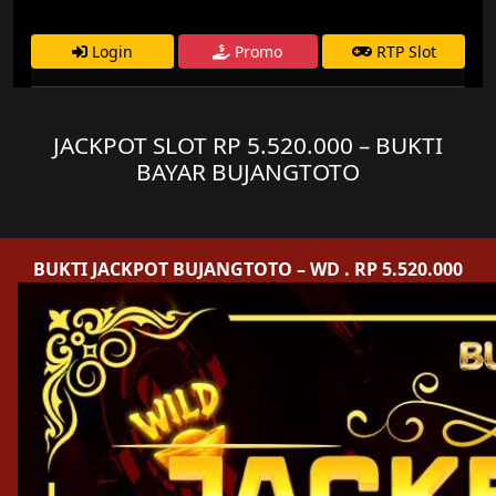
Login
Promo
RTP Slot
JACKPOT SLOT RP 5.520.000 – BUKTI
BAYAR BUJANGTOTO
BUKTI JACKPOT BUJANGTOTO – WD . RP 5.520.000