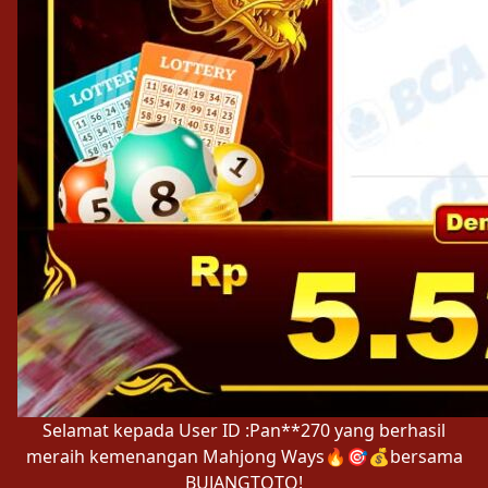
Selamat kepada User ID :Pan**270 yang berhasil
meraih kemenangan Mahjong Ways🔥🎯💰bersama
BUJANGTOTO!