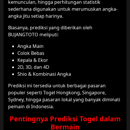
kemunculan, hingga perhitungan statistik
sederhana digunakan untuk merumuskan angka-
angka jitu setiap harinya.
Biasanya, prediksi yang diberikan oleh
BUJANGTOTO meliputi:
Angka Main
Colok Bebas
Kepala & Ekor
2D, 3D, dan 4D
Shio & Kombinasi Angka
Prediksi ini tersedia untuk berbagai pasaran
populer seperti Togel Hongkong, Singapore,
Sydney, hingga pasaran lokal yang banyak diminati
pemain di Indonesia.
Pentingnya Prediksi Togel dalam
Bermain