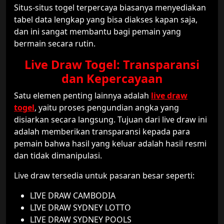
Situs-situs togel terpercaya biasanya menyediakan
tabel data lengkap yang bisa diakses kapan saja,
dan ini sangat membantu bagi pemain yang
bermain secara rutin.
Live Draw Togel: Transparansi
dan Kepercayaan
Satu elemen penting lainnya adalah
live draw
togel
, yaitu proses pengundian angka yang
disiarkan secara langsung. Tujuan dari live draw ini
adalah memberikan transparansi kepada para
pemain bahwa hasil yang keluar adalah hasil resmi
dan tidak dimanipulasi.
Live draw tersedia untuk pasaran besar seperti:
LIVE DRAW CAMBODIA
LIVE DRAW SYDNEY LOTTO
LIVE DRAW SYDNEY POOLS