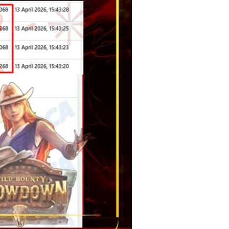
Selamat