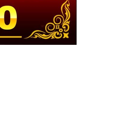
owdown bersama BUJANGTOTO!
cepat, aman, dan transparan. BUJANGTOTO –
el Hari Ini,