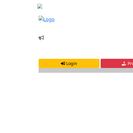
Download Aplikasi Togel
Home
Live Draw
Prediks
Login
Pr
JACKPOT SLOT RP 5.545