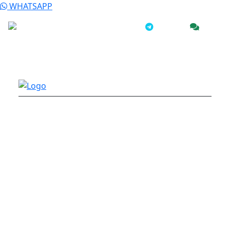
WHATSAPP
Daftar
Jadi
Telegram
Livechat
Download Aplikasi
Member
Togel
Home
Live Draw
Prediksi Togel
Promosi
Jadwal Togel
Data Result