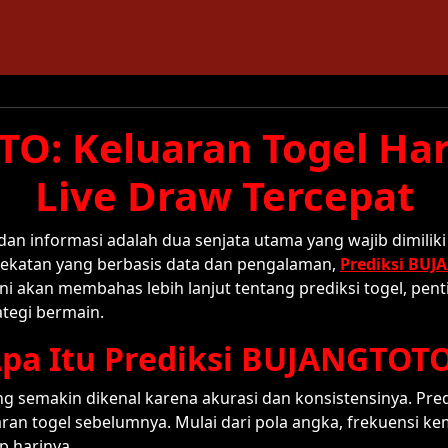
: Keluaran Togel Hari 
Live Draw Tercepat
dan informasi adalah dua senjata utama yang wajib dimiliki
katan yang berbasis data dan pengalaman,
Prediksi BU
 akan membahas lebih lanjut tentang prediksi togel, pentin
ategi bermain.
pa Itu Prediksi BUJANGTOT
g semakin dikenal karena akurasi dan konsistensinya. Pr
aran togel sebelumnya. Mulai dari pola angka, frekuensi k
p harinya.