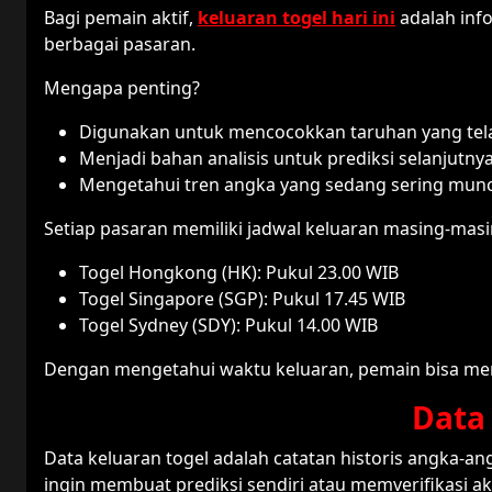
Bagi pemain aktif,
keluaran togel hari ini
adalah info
berbagai pasaran.
Mengapa penting?
Digunakan untuk mencocokkan taruhan yang tel
Menjadi bahan analisis untuk prediksi selanjutny
Mengetahui tren angka yang sedang sering mun
Setiap pasaran memiliki jadwal keluaran masing-masi
Togel Hongkong (HK): Pukul 23.00 WIB
Togel Singapore (SGP): Pukul 17.45 WIB
Togel Sydney (SDY): Pukul 14.00 WIB
Dengan mengetahui waktu keluaran, pemain bisa men
Data 
Data keluaran togel adalah catatan historis angka-an
ingin membuat prediksi sendiri atau memverifikasi a