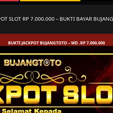
POT SLOT RP 7.000.000 – BUKTI BAYAR BUJAN
BUKTI JACKPOT BUJANGTOTO – WD .RP 7.000.000