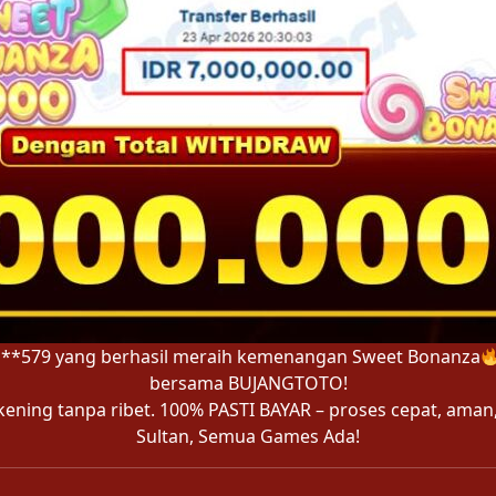
o**579 yang berhasil meraih kemenangan Sweet Bonanza
bersama BUJANGTOTO!
ekening tanpa ribet. 100% PASTI BAYAR – proses cepat, am
Sultan, Semua Games Ada!