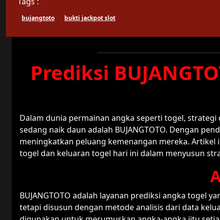
Tags :
bujangtoto
bukti jackpot slot
Prediksi BUJANGTOTO
Dalam dunia permainan angka seperti togel, strategi 
sedang naik daun adalah BUJANGTOTO. Dengan pende
meningkatkan peluang kemenangan mereka. Artikel ini
togel dan keluaran togel hari ini dalam menyusun str
A
BUJANGTOTO adalah layanan prediksi angka togel yan
tetapi disusun dengan metode analisis dari data kelu
digunakan untuk merumuskan angka-angka jitu setia