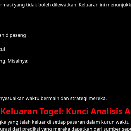
rmasi yang tidak boleh dilewatkan. Keluaran ini menunjukka
ah dipasang
a
cul
ng. Misalnya:
yesuaikan waktu bermain dan strategi mereka.
Keluaran Togel: Kunci Analisis 
gka yang telah keluar di setiap pasaran dalam kurun waktu
kurasi dari prediksi yang mereka dapatkan dari sumber se