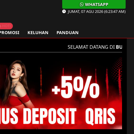
WHATSAPP
JUMAT, 07 AGU 2026 (
6:23:48 AM
)
PROMOSI
KELUHAN
PANDUAN
SELAMAT DATANG DI
BUJANGTOT