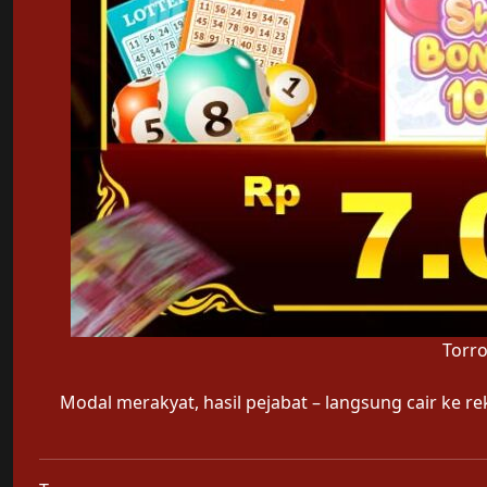
Torr
Modal merakyat, hasil pejabat – langsung cair ke r