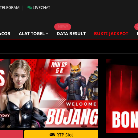
TELEGRAM
LIVECHAT
ACOR
ALAT TOGEL
DATA RESULT
BUKTI JACKPOT
RTP Slot